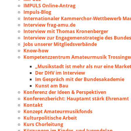
IMPULS Online-Antrag
Impuls-Blog
Internationaler Kammerchor-Wettbewerb Mar
Interview frag-amu.de
Interview mit Thomas Kronenberger
Interview zur Engagemenstrategie des Bunde
Jobs unserer Mitgliedsverbände
Know-how
Kompetenzzentrum Amateurmusik Trossingen
„Musikstadt ist mehr als nur eine Marke
Der DHV im Interview
Im Gespräch mit der Bundesakademie
Kunst am Bau
Konferenz der Ideen & Perspektiven
Konferenzbericht: Hauptamt stärk Ehrenamt
Kontakt
Konzept Amateurmusikfonds
Kulturpolitische Arbeit
Kurs Chorleitung
Kürzungen im Kinder- und Jugendplan