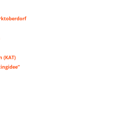
ktoberdorf
s
 (KAT)
tingidee“