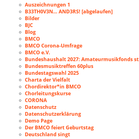
Auszeichnungen 1
B33TH0V3N… AND3RS! [abgelaufen]
Bilder
BJC
Blog
BMCO
BMCO Corona-Umfrage
BMCO e.V.
Bundeshaushalt 2027: Amateurmusikfonds sta
Bundesmusiktreffen 60plus
Bundestagswahl 2025
Charta der Vielfalt
Chordirektor*in BMCO
Chorleitungskurse
CORONA
Datenschutz
Datenschutzerklärung
Demo Page
Der BMCO feiert Geburtstag
Deutschland singt