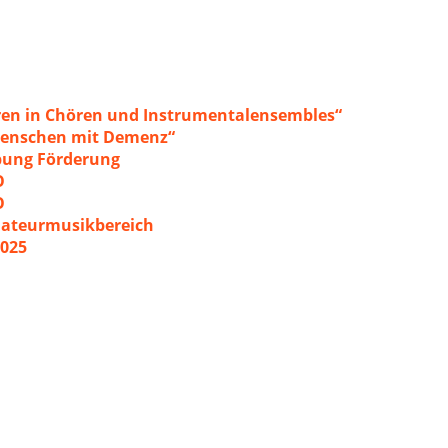
ren in Chören und Instrumentalensembles“
 Menschen mit Demenz“
ibung Förderung
O
O
mateurmusikbereich
2025