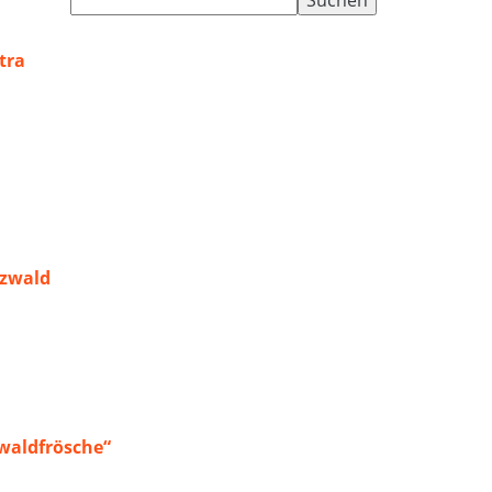
nach:
tra
rzwald
waldfrösche“