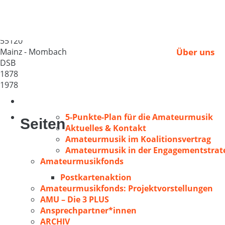
Mombacher GV 1878
Deutschland
55120
Mainz - Mombach
Über uns
DSB
1878
1978
5-Punkte-Plan für die Amateurmusik
Seiten
Aktuelles & Kontakt
Amateurmusik im Koalitionsvertrag
Amateurmusik in der Engagementstrate
Amateurmusikfonds
Postkartenaktion
Amateurmusikfonds: Projektvorstellungen
AMU – Die 3 PLUS
Ansprechpartner*innen
ARCHIV