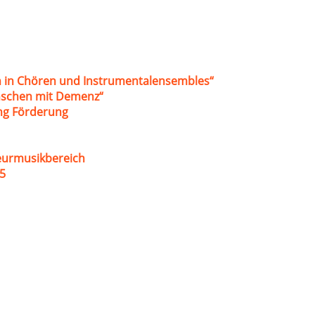
 in Chören und Instrumentalensembles“
nschen mit Demenz“
ung Förderung
eurmusikbereich
5