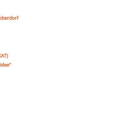
oberdorf
KAT)
idee“