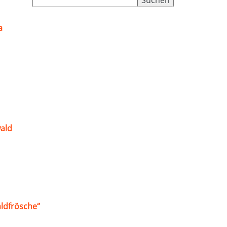
nach:
a
ald
ldfrösche“