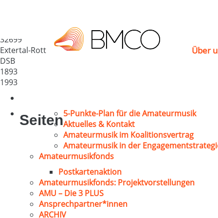
MGV „Waldeslust“ Ro
Deutschland
32699
Extertal-Rott
Über u
DSB
1893
1993
5-Punkte-Plan für die Amateurmusik
Seiten
Aktuelles & Kontakt
Amateurmusik im Koalitionsvertrag
Amateurmusik in der Engagementstrategi
Amateurmusikfonds
Postkartenaktion
Amateurmusikfonds: Projektvorstellungen
AMU – Die 3 PLUS
Ansprechpartner*innen
ARCHIV