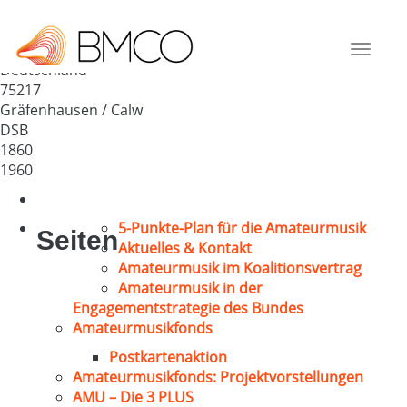
MGV Sängerbund
Gräfenhausen
Toggle
Deutschland
navigat
75217
Gräfenhausen / Calw
DSB
1860
1960
5-Punkte-Plan für die Amateurmusik
Seiten
Aktuelles & Kontakt
Amateurmusik im Koalitionsvertrag
Amateurmusik in der
Engagementstrategie des Bundes
Amateurmusikfonds
Postkartenaktion
Amateurmusikfonds: Projektvorstellungen
AMU – Die 3 PLUS