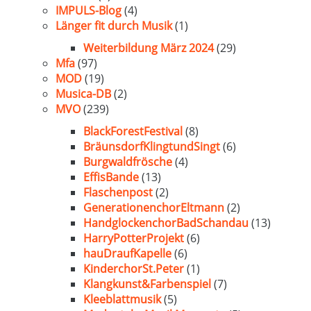
IMPULS-Blog
(4)
Länger fit durch Musik
(1)
Weiterbildung März 2024
(29)
Mfa
(97)
MOD
(19)
Musica-DB
(2)
MVO
(239)
BlackForestFestival
(8)
BräunsdorfKlingtundSingt
(6)
Burgwaldfrösche
(4)
EffisBande
(13)
Flaschenpost
(2)
GenerationenchorEltmann
(2)
HandglockenchorBadSchandau
(13)
HarryPotterProjekt
(6)
hauDraufKapelle
(6)
KinderchorSt.Peter
(1)
Klangkunst&Farbenspiel
(7)
Kleeblattmusik
(5)