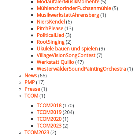
ModautalerMusikMomente
(5)
MühlenchorinderFuchsenmühle
(5)
MusikwerkstattAhrensberg
(1)
NiersKendel
(6)
PitchPlease
(13)
PoliticalLied
(3)
RootSinging
(2)
Ukulele bauen und spielen
(9)
VillageVisionSongContest
(7)
Werkstatt Quillo
(47)
WesterwälderSoundPaintingOrchestra
(1)
News
(66)
PMP
(17)
Presse
(1)
TCOM
(1)
TCOM2018
(170)
TCOM2019
(204)
TCOM2020
(1)
TCOM2023
(2)
TCOM2023
(2)