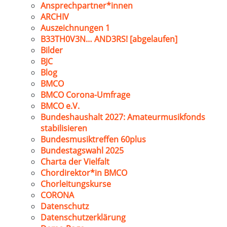
Ansprechpartner*innen
ARCHIV
Auszeichnungen 1
B33TH0V3N… AND3RS! [abgelaufen]
Bilder
BJC
Blog
BMCO
BMCO Corona-Umfrage
BMCO e.V.
Bundeshaushalt 2027: Amateurmusikfonds
stabilisieren
Bundesmusiktreffen 60plus
Bundestagswahl 2025
Charta der Vielfalt
Chordirektor*in BMCO
Chorleitungskurse
CORONA
Datenschutz
Datenschutzerklärung