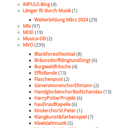
IMPULS-Blog
(4)
Länger fit durch Musik
(1)
Weiterbildung März 2024
(29)
Mfa
(97)
MOD
(19)
Musica-DB
(2)
MVO
(239)
BlackForestFestival
(8)
BräunsdorfKlingtundSingt
(6)
Burgwaldfrösche
(4)
EffisBande
(13)
Flaschenpost
(2)
GenerationenchorEltmann
(2)
HandglockenchorBadSchandau
(13)
HarryPotterProjekt
(6)
hauDraufKapelle
(6)
KinderchorSt.Peter
(1)
Klangkunst&Farbenspiel
(7)
Kleeblattmusik
(5)