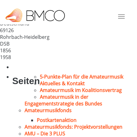
MGV Sängerbund 1856
Rohrbach-Heidelberg
Toggle
Deutschland
navigat
69126
Rohrbach-Heidelberg
DSB
1856
1958
5-Punkte-Plan für die Amateurmusik
Seiten
Aktuelles & Kontakt
Amateurmusik im Koalitionsvertrag
Amateurmusik in der
Engagementstrategie des Bundes
Amateurmusikfonds
Postkartenaktion
Amateurmusikfonds: Projektvorstellungen
AMU – Die 3 PLUS