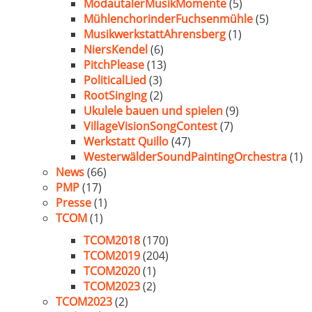
ModautalerMusikMomente
(5)
MühlenchorinderFuchsenmühle
(5)
MusikwerkstattAhrensberg
(1)
NiersKendel
(6)
PitchPlease
(13)
PoliticalLied
(3)
RootSinging
(2)
Ukulele bauen und spielen
(9)
VillageVisionSongContest
(7)
Werkstatt Quillo
(47)
WesterwälderSoundPaintingOrchestra
(1)
News
(66)
PMP
(17)
Presse
(1)
TCOM
(1)
TCOM2018
(170)
TCOM2019
(204)
TCOM2020
(1)
TCOM2023
(2)
TCOM2023
(2)