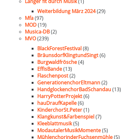
Länger fit durch Musik
(1)
Weiterbildung März 2024
(29)
Mfa
(97)
MOD
(19)
Musica-DB
(2)
MVO
(239)
BlackForestFestival
(8)
BräunsdorfKlingtundSingt
(6)
Burgwaldfrösche
(4)
EffisBande
(13)
Flaschenpost
(2)
GenerationenchorEltmann
(2)
HandglockenchorBadSchandau
(13)
HarryPotterProjekt
(6)
hauDraufKapelle
(6)
KinderchorSt.Peter
(1)
Klangkunst&Farbenspiel
(7)
Kleeblattmusik
(5)
ModautalerMusikMomente
(5)
MühlenchorinderFuchsenmühle
(5)