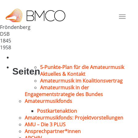
MGV „Sängerbund“ 1845
Deutschland
Toggle
58730
navigat
Fröndenberg
DSB
1845
1958
5-Punkte-Plan für die Amateurmusik
Seiten
Aktuelles & Kontakt
Amateurmusik im Koalitionsvertrag
Amateurmusik in der
Engagementstrategie des Bundes
Amateurmusikfonds
Postkartenaktion
Amateurmusikfonds: Projektvorstellungen
AMU – Die 3 PLUS
Ansprechpartner*innen