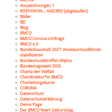
ARCHIV
Auszeichnungen 1
B33TH0V3N… AND3RS! [abgelaufen]
Bilder
BJC
Blog
BMCO
BMCO Corona-Umfrage
BMCO e.V.
Bundeshaushalt 2027: Amateurmusikfonds
stabilisieren
Bundesmusiktreffen 60plus
Bundestagswahl 2025
Charta der Vielfalt
Chordirektor*in BMCO
Chorleitungskurse
CORONA
Datenschutz
Datenschutzerklärung
Demo Page
Der BMCO feiert Geburtstag