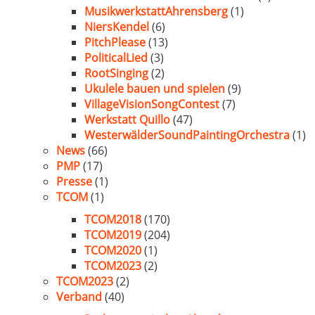
MusikwerkstattAhrensberg
(1)
NiersKendel
(6)
PitchPlease
(13)
PoliticalLied
(3)
RootSinging
(2)
Ukulele bauen und spielen
(9)
VillageVisionSongContest
(7)
Werkstatt Quillo
(47)
WesterwälderSoundPaintingOrchestra
(1)
News
(66)
PMP
(17)
Presse
(1)
TCOM
(1)
TCOM2018
(170)
TCOM2019
(204)
TCOM2020
(1)
TCOM2023
(2)
TCOM2023
(2)
Verband
(40)