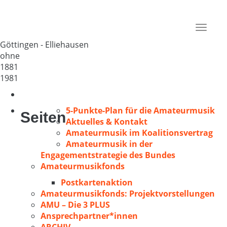
MGV „Polyhymnia“ Elliehausen
Deutschland
Toggle
37079
navigat
Göttingen - Elliehausen
ohne
1881
1981
5-Punkte-Plan für die Amateurmusik
Seiten
Aktuelles & Kontakt
Amateurmusik im Koalitionsvertrag
Amateurmusik in der
Engagementstrategie des Bundes
Amateurmusikfonds
Postkartenaktion
Amateurmusikfonds: Projektvorstellungen
AMU – Die 3 PLUS
Ansprechpartner*innen