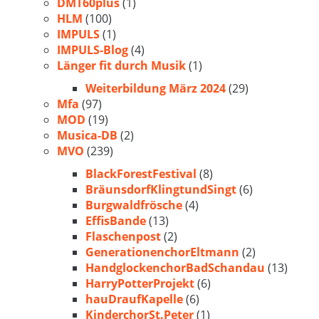
DMT60plus
(1)
HLM
(100)
IMPULS
(1)
IMPULS-Blog
(4)
Länger fit durch Musik
(1)
Weiterbildung März 2024
(29)
Mfa
(97)
MOD
(19)
Musica-DB
(2)
MVO
(239)
BlackForestFestival
(8)
BräunsdorfKlingtundSingt
(6)
Burgwaldfrösche
(4)
EffisBande
(13)
Flaschenpost
(2)
GenerationenchorEltmann
(2)
HandglockenchorBadSchandau
(13)
HarryPotterProjekt
(6)
hauDraufKapelle
(6)
KinderchorSt.Peter
(1)