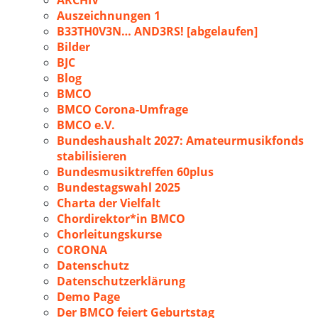
ARCHIV
Auszeichnungen 1
B33TH0V3N… AND3RS! [abgelaufen]
Bilder
BJC
Blog
BMCO
BMCO Corona-Umfrage
BMCO e.V.
Bundeshaushalt 2027: Amateurmusikfonds
stabilisieren
Bundesmusiktreffen 60plus
Bundestagswahl 2025
Charta der Vielfalt
Chordirektor*in BMCO
Chorleitungskurse
CORONA
Datenschutz
Datenschutzerklärung
Demo Page
Der BMCO feiert Geburtstag