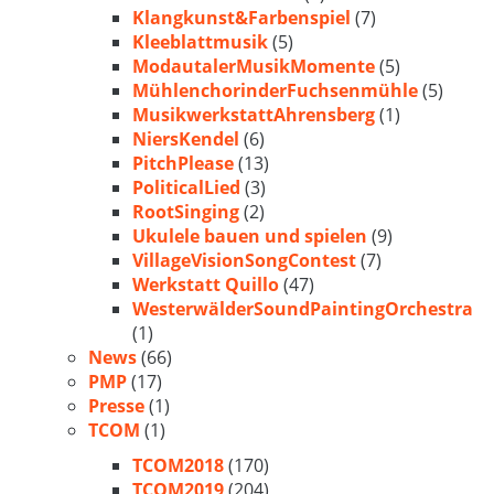
Klangkunst&Farbenspiel
(7)
Kleeblattmusik
(5)
ModautalerMusikMomente
(5)
MühlenchorinderFuchsenmühle
(5)
MusikwerkstattAhrensberg
(1)
NiersKendel
(6)
PitchPlease
(13)
PoliticalLied
(3)
RootSinging
(2)
Ukulele bauen und spielen
(9)
VillageVisionSongContest
(7)
Werkstatt Quillo
(47)
WesterwälderSoundPaintingOrchestra
(1)
News
(66)
PMP
(17)
Presse
(1)
TCOM
(1)
TCOM2018
(170)
TCOM2019
(204)