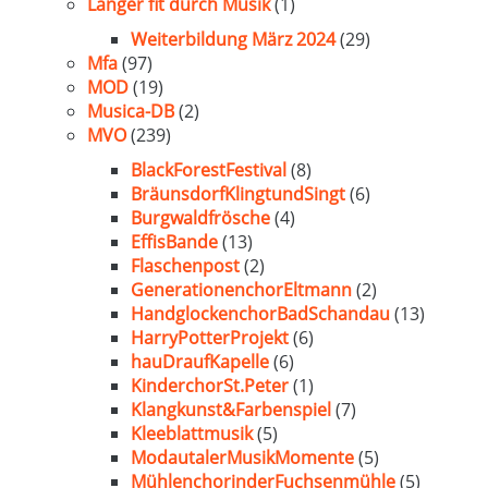
Länger fit durch Musik
(1)
Weiterbildung März 2024
(29)
Mfa
(97)
MOD
(19)
Musica-DB
(2)
MVO
(239)
BlackForestFestival
(8)
BräunsdorfKlingtundSingt
(6)
Burgwaldfrösche
(4)
EffisBande
(13)
Flaschenpost
(2)
GenerationenchorEltmann
(2)
HandglockenchorBadSchandau
(13)
HarryPotterProjekt
(6)
hauDraufKapelle
(6)
KinderchorSt.Peter
(1)
Klangkunst&Farbenspiel
(7)
Kleeblattmusik
(5)
ModautalerMusikMomente
(5)
MühlenchorinderFuchsenmühle
(5)