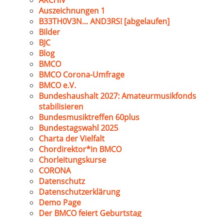
ARCHIV
Auszeichnungen 1
B33TH0V3N… AND3RS! [abgelaufen]
Bilder
BJC
Blog
BMCO
BMCO Corona-Umfrage
BMCO e.V.
Bundeshaushalt 2027: Amateurmusikfonds
stabilisieren
Bundesmusiktreffen 60plus
Bundestagswahl 2025
Charta der Vielfalt
Chordirektor*in BMCO
Chorleitungskurse
CORONA
Datenschutz
Datenschutzerklärung
Demo Page
Der BMCO feiert Geburtstag