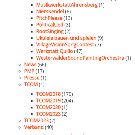
MusikwerkstattAhrensberg
(1)
NiersKendel
(6)
PitchPlease
(13)
PoliticalLied
(3)
RootSinging
(2)
Ukulele bauen und spielen
(9)
VillageVisionSongContest
(7)
Werkstatt Quillo
(47)
WesterwälderSoundPaintingOrchestra
(1)
News
(66)
PMP
(17)
Presse
(1)
TCOM
(1)
TCOM2018
(170)
TCOM2019
(204)
TCOM2020
(1)
TCOM2023
(2)
TCOM2023
(2)
Verband
(40)