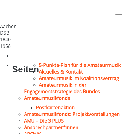
MGV „Orphea“ 1840 Aachen
Deutschland
Toggle
52062
navigat
Aachen
DSB
1840
1958
5-Punkte-Plan für die Amateurmusik
Seiten
Aktuelles & Kontakt
Amateurmusik im Koalitionsvertrag
Amateurmusik in der
Engagementstrategie des Bundes
Amateurmusikfonds
Postkartenaktion
Amateurmusikfonds: Projektvorstellungen
AMU – Die 3 PLUS
Ansprechpartner*innen