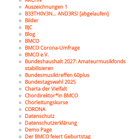
ARCHIV
Auszeichnungen 1
B33TH0V3N… AND3RS! [abgelaufen]
Bilder
BJC
Blog
BMCO
BMCO Corona-Umfrage
BMCO e.V.
Bundeshaushalt 2027: Amateurmusikfonds
stabilisieren
Bundesmusiktreffen 60plus
Bundestagswahl 2025
Charta der Vielfalt
Chordirektor*in BMCO
Chorleitungskurse
CORONA
Datenschutz
Datenschutzerklärung
Demo Page
Der BMCO feiert Geburtstag