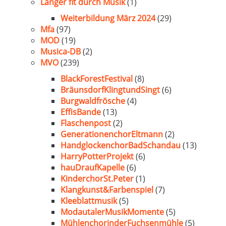
Länger fit durch Musik
(1)
Weiterbildung März 2024
(29)
Mfa
(97)
MOD
(19)
Musica-DB
(2)
MVO
(239)
BlackForestFestival
(8)
BräunsdorfKlingtundSingt
(6)
Burgwaldfrösche
(4)
EffisBande
(13)
Flaschenpost
(2)
GenerationenchorEltmann
(2)
HandglockenchorBadSchandau
(13)
HarryPotterProjekt
(6)
hauDraufKapelle
(6)
KinderchorSt.Peter
(1)
Klangkunst&Farbenspiel
(7)
Kleeblattmusik
(5)
ModautalerMusikMomente
(5)
MühlenchorinderFuchsenmühle
(5)