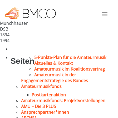
MGV Oberasphe
Deutschland
Toggle
35117
navigat
Munchhausen
DSB
1894
1994
5-Punkte-Plan für die Amateurmusik
Seiten
Aktuelles & Kontakt
Amateurmusik im Koalitionsvertrag
Amateurmusik in der
Engagementstrategie des Bundes
Amateurmusikfonds
Postkartenaktion
Amateurmusikfonds: Projektvorstellungen
AMU – Die 3 PLUS
Ansprechpartner*innen