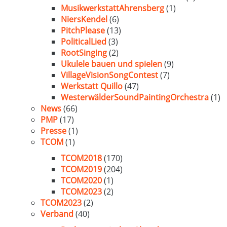
MusikwerkstattAhrensberg
(1)
NiersKendel
(6)
PitchPlease
(13)
PoliticalLied
(3)
RootSinging
(2)
Ukulele bauen und spielen
(9)
VillageVisionSongContest
(7)
Werkstatt Quillo
(47)
WesterwälderSoundPaintingOrchestra
(1)
News
(66)
PMP
(17)
Presse
(1)
TCOM
(1)
TCOM2018
(170)
TCOM2019
(204)
TCOM2020
(1)
TCOM2023
(2)
TCOM2023
(2)
Verband
(40)