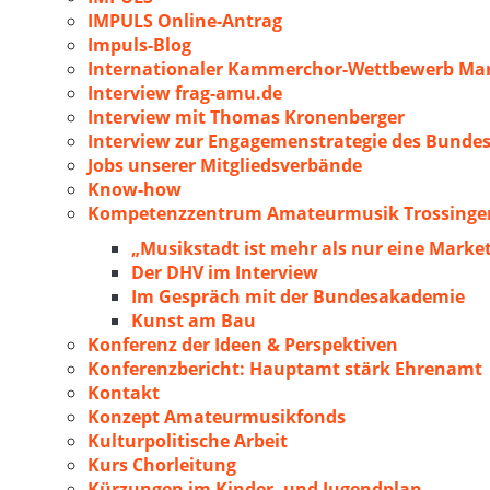
IMPULS Online-Antrag
Impuls-Blog
Internationaler Kammerchor-Wettbewerb Mar
Interview frag-amu.de
Interview mit Thomas Kronenberger
Interview zur Engagemenstrategie des Bunde
Jobs unserer Mitgliedsverbände
Know-how
Kompetenzzentrum Amateurmusik Trossingen
„Musikstadt ist mehr als nur eine Marke
Der DHV im Interview
Im Gespräch mit der Bundesakademie
Kunst am Bau
Konferenz der Ideen & Perspektiven
Konferenzbericht: Hauptamt stärk Ehrenamt
Kontakt
Konzept Amateurmusikfonds
Kulturpolitische Arbeit
Kurs Chorleitung
Kürzungen im Kinder- und Jugendplan