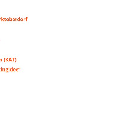
ktoberdorf
s
 (KAT)
tingidee“