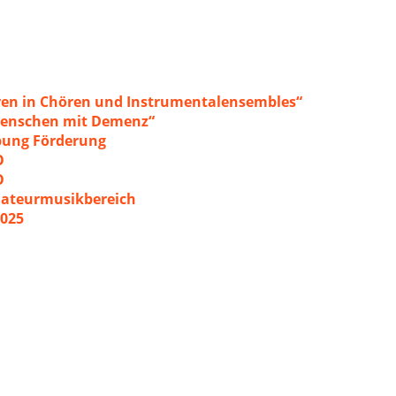
ren in Chören und Instrumentalensembles“
 Menschen mit Demenz“
ibung Förderung
O
O
mateurmusikbereich
2025