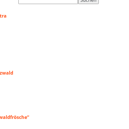
nach:
tra
rzwald
waldfrösche“