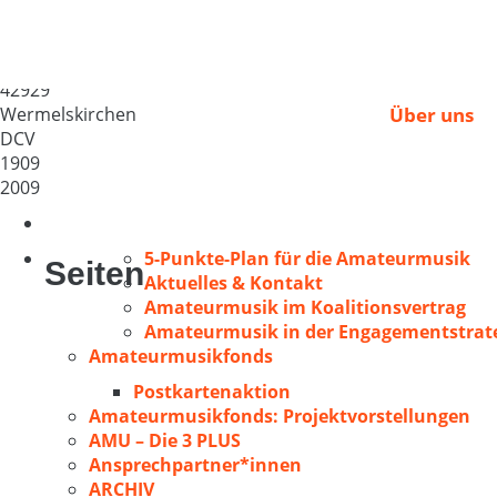
MGV Niederwermelsk
Deutschland
42929
Wermelskirchen
Über uns
DCV
1909
2009
5-Punkte-Plan für die Amateurmusik
Seiten
Aktuelles & Kontakt
Amateurmusik im Koalitionsvertrag
Amateurmusik in der Engagementstrate
Amateurmusikfonds
Postkartenaktion
Amateurmusikfonds: Projektvorstellungen
AMU – Die 3 PLUS
Ansprechpartner*innen
ARCHIV