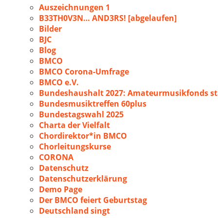
Auszeichnungen 1
B33TH0V3N… AND3RS! [abgelaufen]
Bilder
BJC
Blog
BMCO
BMCO Corona-Umfrage
BMCO e.V.
Bundeshaushalt 2027: Amateurmusikfonds sta
Bundesmusiktreffen 60plus
Bundestagswahl 2025
Charta der Vielfalt
Chordirektor*in BMCO
Chorleitungskurse
CORONA
Datenschutz
Datenschutzerklärung
Demo Page
Der BMCO feiert Geburtstag
Deutschland singt