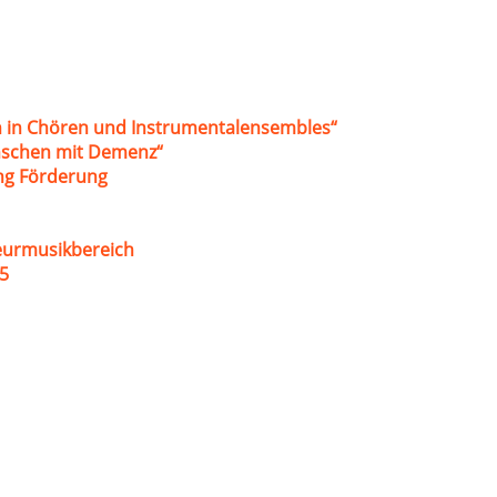
 in Chören und Instrumentalensembles“
nschen mit Demenz“
ung Förderung
eurmusikbereich
5