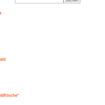
nach:
a
ald
ldfrösche“