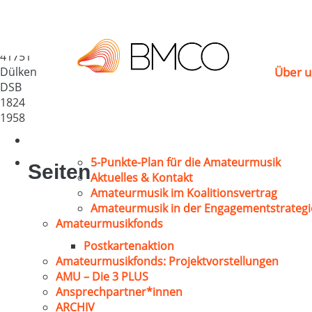
MGV Musikverein „Lie
Deutschland
41751
Dülken
Über u
DSB
1824
1958
5-Punkte-Plan für die Amateurmusik
Seiten
Aktuelles & Kontakt
Amateurmusik im Koalitionsvertrag
Amateurmusik in der Engagementstrategi
Amateurmusikfonds
Postkartenaktion
Amateurmusikfonds: Projektvorstellungen
AMU – Die 3 PLUS
Ansprechpartner*innen
ARCHIV