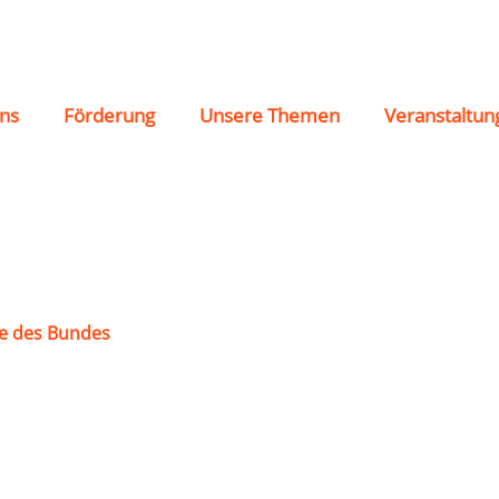
dertafel“ 1824
ns
Förderung
Unsere Themen
Veranstaltun
e des Bundes