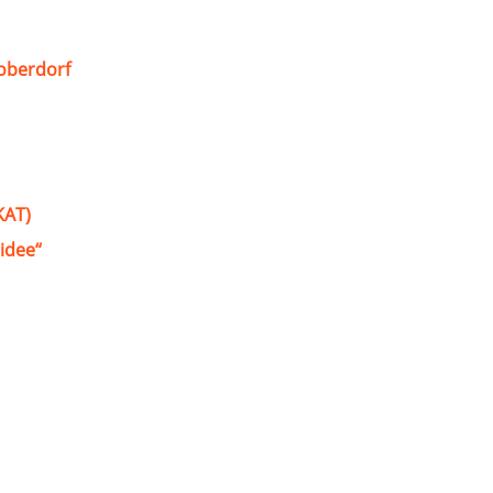
oberdorf
KAT)
idee“