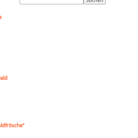
nach:
a
ald
ldfrösche“