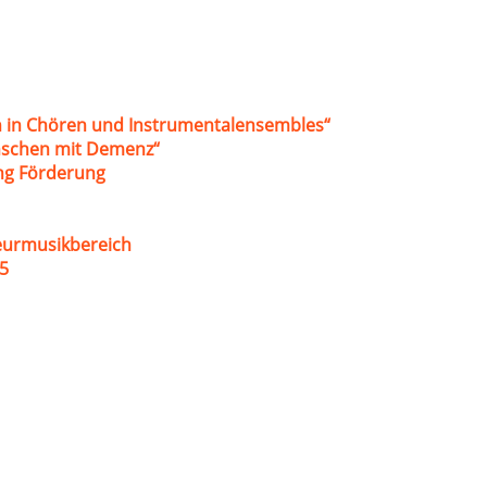
 in Chören und Instrumentalensembles“
nschen mit Demenz“
ung Förderung
eurmusikbereich
5