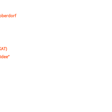
oberdorf
KAT)
idee“