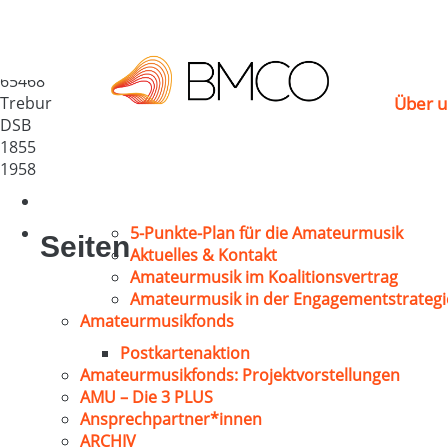
MGV „Mozart“ Trebur
Deutschland
65468
Trebur
Über u
DSB
1855
1958
5-Punkte-Plan für die Amateurmusik
Seiten
Aktuelles & Kontakt
Amateurmusik im Koalitionsvertrag
Amateurmusik in der Engagementstrategi
Amateurmusikfonds
Postkartenaktion
Amateurmusikfonds: Projektvorstellungen
AMU – Die 3 PLUS
Ansprechpartner*innen
ARCHIV