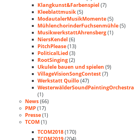
Klangkunst&Farbenspiel
(7)
Kleeblattmusik
(5)
ModautalerMusikMomente
(5)
MühlenchorinderFuchsenmühle
(5)
MusikwerkstattAhrensberg
(1)
NiersKendel
(6)
PitchPlease
(13)
PoliticalLied
(3)
RootSinging
(2)
Ukulele bauen und spielen
(9)
VillageVisionSongContest
(7)
Werkstatt Quillo
(47)
WesterwälderSoundPaintingOrchestra
(1)
News
(66)
PMP
(17)
Presse
(1)
TCOM
(1)
TCOM2018
(170)
TCOM2019
(204)