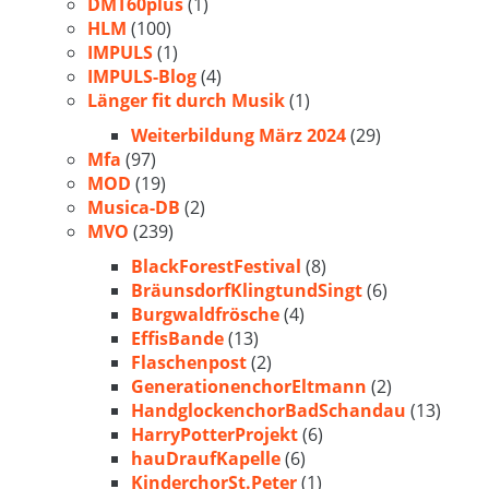
DMT60plus
(1)
HLM
(100)
IMPULS
(1)
IMPULS-Blog
(4)
Länger fit durch Musik
(1)
Weiterbildung März 2024
(29)
Mfa
(97)
MOD
(19)
Musica-DB
(2)
MVO
(239)
BlackForestFestival
(8)
BräunsdorfKlingtundSingt
(6)
Burgwaldfrösche
(4)
EffisBande
(13)
Flaschenpost
(2)
GenerationenchorEltmann
(2)
HandglockenchorBadSchandau
(13)
HarryPotterProjekt
(6)
hauDraufKapelle
(6)
KinderchorSt.Peter
(1)