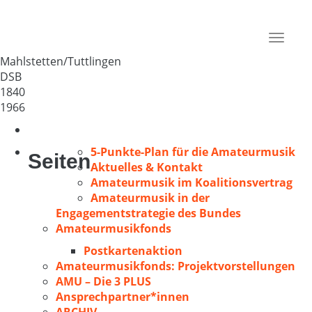
MGV Mahlstetten
Deutschland
Toggle
78601
navigat
Mahlstetten/Tuttlingen
DSB
1840
1966
5-Punkte-Plan für die Amateurmusik
Seiten
Aktuelles & Kontakt
Amateurmusik im Koalitionsvertrag
Amateurmusik in der
Engagementstrategie des Bundes
Amateurmusikfonds
Postkartenaktion
Amateurmusikfonds: Projektvorstellungen
AMU – Die 3 PLUS
Ansprechpartner*innen