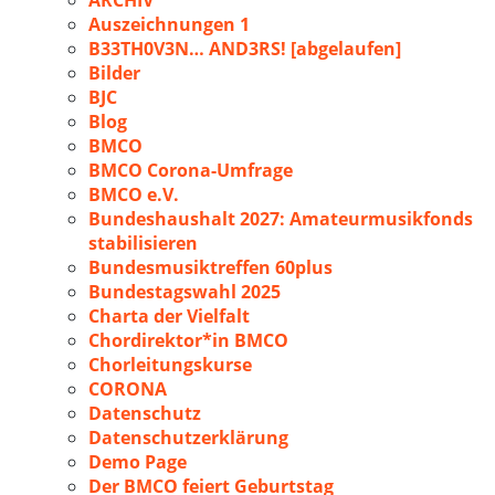
ARCHIV
Auszeichnungen 1
B33TH0V3N… AND3RS! [abgelaufen]
Bilder
BJC
Blog
BMCO
BMCO Corona-Umfrage
BMCO e.V.
Bundeshaushalt 2027: Amateurmusikfonds
stabilisieren
Bundesmusiktreffen 60plus
Bundestagswahl 2025
Charta der Vielfalt
Chordirektor*in BMCO
Chorleitungskurse
CORONA
Datenschutz
Datenschutzerklärung
Demo Page
Der BMCO feiert Geburtstag