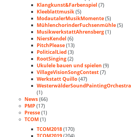
Klangkunst&Farbenspiel
(7)
Kleeblattmusik
(5)
ModautalerMusikMomente
(5)
MühlenchorinderFuchsenmühle
(5)
MusikwerkstattAhrensberg
(1)
NiersKendel
(6)
PitchPlease
(13)
PoliticalLied
(3)
RootSinging
(2)
Ukulele bauen und spielen
(9)
VillageVisionSongContest
(7)
Werkstatt Quillo
(47)
WesterwälderSoundPaintingOrchestra
(1)
News
(66)
PMP
(17)
Presse
(1)
TCOM
(1)
TCOM2018
(170)
TCOM2019
(204)