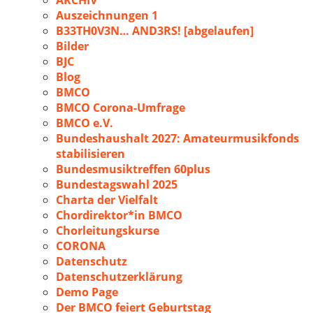
ARCHIV
Auszeichnungen 1
B33TH0V3N… AND3RS! [abgelaufen]
Bilder
BJC
Blog
BMCO
BMCO Corona-Umfrage
BMCO e.V.
Bundeshaushalt 2027: Amateurmusikfonds
stabilisieren
Bundesmusiktreffen 60plus
Bundestagswahl 2025
Charta der Vielfalt
Chordirektor*in BMCO
Chorleitungskurse
CORONA
Datenschutz
Datenschutzerklärung
Demo Page
Der BMCO feiert Geburtstag