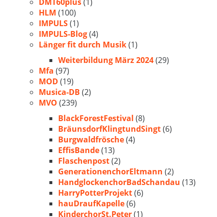
DMT60plus
(1)
HLM
(100)
IMPULS
(1)
IMPULS-Blog
(4)
Länger fit durch Musik
(1)
Weiterbildung März 2024
(29)
Mfa
(97)
MOD
(19)
Musica-DB
(2)
MVO
(239)
BlackForestFestival
(8)
BräunsdorfKlingtundSingt
(6)
Burgwaldfrösche
(4)
EffisBande
(13)
Flaschenpost
(2)
GenerationenchorEltmann
(2)
HandglockenchorBadSchandau
(13)
HarryPotterProjekt
(6)
hauDraufKapelle
(6)
KinderchorSt.Peter
(1)