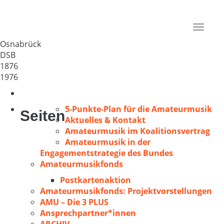
MGV Männerquartett von 1876
Deutschland
Toggle
49074
navigat
Osnabrück
DSB
1876
1976
5-Punkte-Plan für die Amateurmusik
Seiten
Aktuelles & Kontakt
Amateurmusik im Koalitionsvertrag
Amateurmusik in der
Engagementstrategie des Bundes
Amateurmusikfonds
Postkartenaktion
Amateurmusikfonds: Projektvorstellungen
AMU – Die 3 PLUS
Ansprechpartner*innen