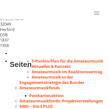
MGV „Liedertafel Herford
1837“
Toggle
Deutschland
navigat
32049
Herford
DSB
1837
1958
5-Punkte-Plan für die Amateurmusik
Seiten
Aktuelles & Kontakt
Amateurmusik im Koalitionsvertrag
Amateurmusik in der
Engagementstrategie des Bundes
Amateurmusikfonds
Postkartenaktion
Amateurmusikfonds: Projektvorstellungen
AMU – Die 3 PLUS