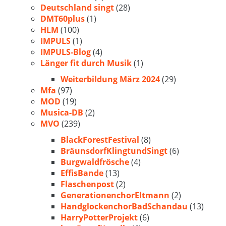
Deutschland singt
(28)
DMT60plus
(1)
HLM
(100)
IMPULS
(1)
IMPULS-Blog
(4)
Länger fit durch Musik
(1)
Weiterbildung März 2024
(29)
Mfa
(97)
MOD
(19)
Musica-DB
(2)
MVO
(239)
BlackForestFestival
(8)
BräunsdorfKlingtundSingt
(6)
Burgwaldfrösche
(4)
EffisBande
(13)
Flaschenpost
(2)
GenerationenchorEltmann
(2)
HandglockenchorBadSchandau
(13)
HarryPotterProjekt
(6)