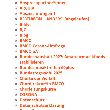
Ansprechpartner*innen
ARCHIV
Auszeichnungen 1
B33TH0V3N… AND3RS! [abgelaufen]
Bilder
BJC
Blog
BMCO
BMCO Corona-Umfrage
BMCO e.V.
Bundeshaushalt 2027: Amateurmusikfonds
stabilisieren
Bundesmusiktreffen 60plus
Bundestagswahl 2025
Charta der Vielfalt
Chordirektor*in BMCO
Chorleitungskurse
CORONA
Datenschutz
Datenschutzerklärung