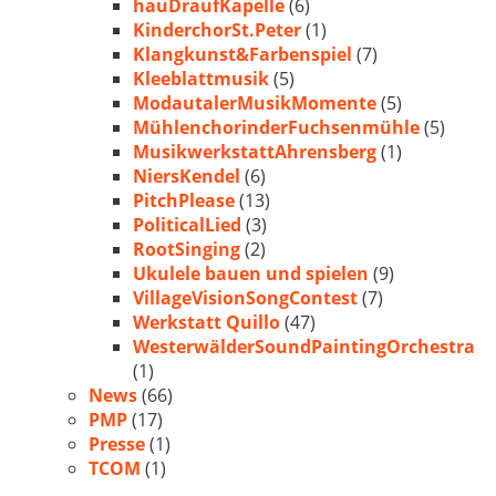
hauDraufKapelle
(6)
KinderchorSt.Peter
(1)
Klangkunst&Farbenspiel
(7)
Kleeblattmusik
(5)
ModautalerMusikMomente
(5)
MühlenchorinderFuchsenmühle
(5)
MusikwerkstattAhrensberg
(1)
NiersKendel
(6)
PitchPlease
(13)
PoliticalLied
(3)
RootSinging
(2)
Ukulele bauen und spielen
(9)
VillageVisionSongContest
(7)
Werkstatt Quillo
(47)
WesterwälderSoundPaintingOrchestra
(1)
News
(66)
PMP
(17)
Presse
(1)
TCOM
(1)