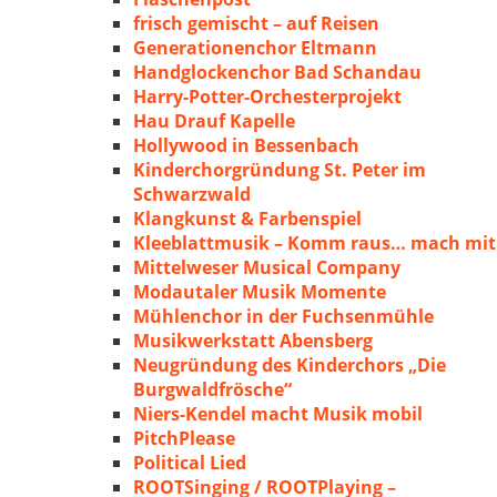
frisch gemischt – auf Reisen
Generationenchor Eltmann
Handglockenchor Bad Schandau
Harry-Potter-Orchesterprojekt
Hau Drauf Kapelle
Hollywood in Bessenbach
Kinderchorgründung St. Peter im
Schwarzwald
Klangkunst & Farbenspiel
Kleeblattmusik – Komm raus… mach mit
Mittelweser Musical Company
Modautaler Musik Momente
Mühlenchor in der Fuchsenmühle
Musikwerkstatt Abensberg
Neugründung des Kinderchors „Die
Burgwaldfrösche“
Niers-Kendel macht Musik mobil
PitchPlease
Political Lied
ROOTSinging / ROOTPlaying –