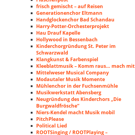
frisch gemischt – auf Reisen
Generationenchor Eltmann
Handglockenchor Bad Schandau
Harry-Potter-Orchesterprojekt
Hau Drauf Kapelle
Hollywood in Bessenbach
Kinderchorgründung St. Peter im
Schwarzwald
Klangkunst & Farbenspiel
Kleeblattmusik – Komm raus… mach mit
Mittelweser Musical Company
Modautaler Musik Momente
Mühlenchor in der Fuchsenmühle
Musikwerkstatt Abensberg
Neugründung des Kinderchors „Die
Burgwaldfrösche“
Niers-Kendel macht Musik mobil
PitchPlease
Political Lied
ROOTSinging / ROOTPlaying –