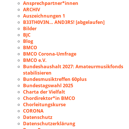
Ansprechpartner*innen
ARCHIV
Auszeichnungen 1
B33TH0V3N… AND3RS! [abgelaufen]
Bilder
BJC
Blog
BMCO
BMCO Corona-Umfrage
BMCO e.V.
Bundeshaushalt 2027: Amateurmusikfonds
stabilisieren
Bundesmusiktreffen 60plus
Bundestagswahl 2025
Charta der Vielfalt
Chordirektor*in BMCO
Chorleitungskurse
CORONA
Datenschutz
Datenschutzerklärung