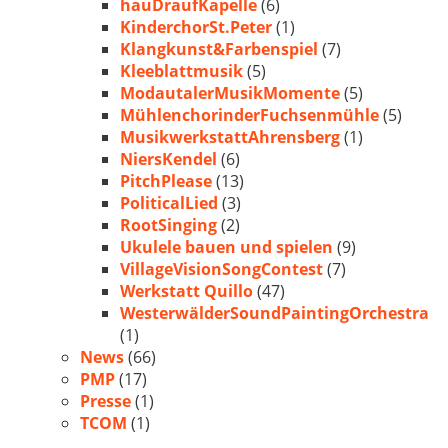
hauDraufKapelle
(6)
KinderchorSt.Peter
(1)
Klangkunst&Farbenspiel
(7)
Kleeblattmusik
(5)
ModautalerMusikMomente
(5)
MühlenchorinderFuchsenmühle
(5)
MusikwerkstattAhrensberg
(1)
NiersKendel
(6)
PitchPlease
(13)
PoliticalLied
(3)
RootSinging
(2)
Ukulele bauen und spielen
(9)
VillageVisionSongContest
(7)
Werkstatt Quillo
(47)
WesterwälderSoundPaintingOrchestra
(1)
News
(66)
PMP
(17)
Presse
(1)
TCOM
(1)