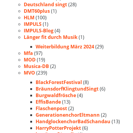
Deutschland singt
(28)
DMT60plus
(1)
HLM
(100)
IMPULS
(1)
IMPULS-Blog
(4)
Länger fit durch Musik
(1)
Weiterbildung März 2024
(29)
Mfa
(97)
MOD
(19)
Musica-DB
(2)
MVO
(239)
BlackForestFestival
(8)
BräunsdorfKlingtundSingt
(6)
Burgwaldfrösche
(4)
EffisBande
(13)
Flaschenpost
(2)
GenerationenchorEltmann
(2)
HandglockenchorBadSchandau
(13)
HarryPotterProjekt
(6)