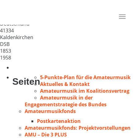
MGV „Liedertafel“ 1853
Kaldenkirchen
Toggle
Deutschland
navigat
41334
Kaldenkirchen
DSB
1853
1958
5-Punkte-Plan für die Amateurmusik
Seiten
Aktuelles & Kontakt
Amateurmusik im Koalitionsvertrag
Amateurmusik in der
Engagementstrategie des Bundes
Amateurmusikfonds
Postkartenaktion
Amateurmusikfonds: Projektvorstellungen
AMU – Die 3 PLUS