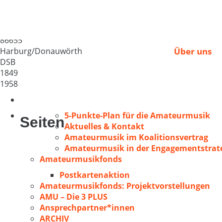
MGV Liederkranz Har
Deutschland
86655
Harburg/Donauwörth
Über uns
DSB
1849
1958
5-Punkte-Plan für die Amateurmusik
Seiten
Aktuelles & Kontakt
Amateurmusik im Koalitionsvertrag
Amateurmusik in der Engagementstrate
Amateurmusikfonds
Postkartenaktion
Amateurmusikfonds: Projektvorstellungen
AMU – Die 3 PLUS
Ansprechpartner*innen
ARCHIV