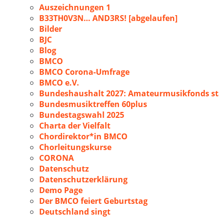
Auszeichnungen 1
B33TH0V3N… AND3RS! [abgelaufen]
Bilder
BJC
Blog
BMCO
BMCO Corona-Umfrage
BMCO e.V.
Bundeshaushalt 2027: Amateurmusikfonds sta
Bundesmusiktreffen 60plus
Bundestagswahl 2025
Charta der Vielfalt
Chordirektor*in BMCO
Chorleitungskurse
CORONA
Datenschutz
Datenschutzerklärung
Demo Page
Der BMCO feiert Geburtstag
Deutschland singt