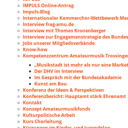
IMPULS Online-Antrag
Impuls-Blog
Internationaler Kammerchor-Wettbewerb Mar
Interview frag-amu.de
Interview mit Thomas Kronenberger
Interview zur Engagemenstrategie des Bunde
Jobs unserer Mitgliedsverbände
Know-how
Kompetenzzentrum Amateurmusik Trossingen
„Musikstadt ist mehr als nur eine Marke
Der DHV im Interview
Im Gespräch mit der Bundesakademie
Kunst am Bau
Konferenz der Ideen & Perspektiven
Konferenzbericht: Hauptamt stärk Ehrenamt
Kontakt
Konzept Amateurmusikfonds
Kulturpolitische Arbeit
Kurs Chorleitung
Kürzungen im Kinder- und Jugendplan