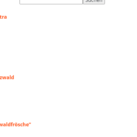
nach:
tra
rzwald
waldfrösche“