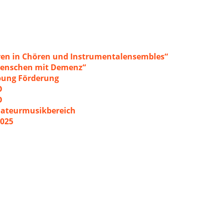
ren in Chören und Instrumentalensembles“
 Menschen mit Demenz“
ibung Förderung
O
O
mateurmusikbereich
2025