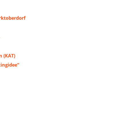
ktoberdorf
s
 (KAT)
tingidee“