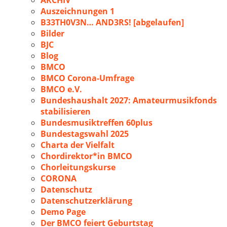
ARCHIV
Auszeichnungen 1
B33TH0V3N… AND3RS! [abgelaufen]
Bilder
BJC
Blog
BMCO
BMCO Corona-Umfrage
BMCO e.V.
Bundeshaushalt 2027: Amateurmusikfonds
stabilisieren
Bundesmusiktreffen 60plus
Bundestagswahl 2025
Charta der Vielfalt
Chordirektor*in BMCO
Chorleitungskurse
CORONA
Datenschutz
Datenschutzerklärung
Demo Page
Der BMCO feiert Geburtstag