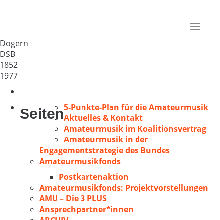
MGV „Liederkranz“ Dogern
Deutschland
Toggle
79804
navigat
Dogern
DSB
1852
1977
5-Punkte-Plan für die Amateurmusik
Seiten
Aktuelles & Kontakt
Amateurmusik im Koalitionsvertrag
Amateurmusik in der
Engagementstrategie des Bundes
Amateurmusikfonds
Postkartenaktion
Amateurmusikfonds: Projektvorstellungen
AMU – Die 3 PLUS
Ansprechpartner*innen