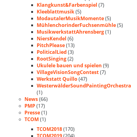
Klangkunst&Farbenspiel
(7)
Kleeblattmusik
(5)
ModautalerMusikMomente
(5)
MühlenchorinderFuchsenmühle
(5)
MusikwerkstattAhrensberg
(1)
NiersKendel
(6)
PitchPlease
(13)
PoliticalLied
(3)
RootSinging
(2)
Ukulele bauen und spielen
(9)
VillageVisionSongContest
(7)
Werkstatt Quillo
(47)
WesterwälderSoundPaintingOrchestra
(1)
News
(66)
PMP
(17)
Presse
(1)
TCOM
(1)
TCOM2018
(170)
TCOM2019
(204)