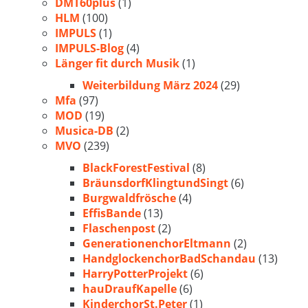
DMT60plus
(1)
HLM
(100)
IMPULS
(1)
IMPULS-Blog
(4)
Länger fit durch Musik
(1)
Weiterbildung März 2024
(29)
Mfa
(97)
MOD
(19)
Musica-DB
(2)
MVO
(239)
BlackForestFestival
(8)
BräunsdorfKlingtundSingt
(6)
Burgwaldfrösche
(4)
EffisBande
(13)
Flaschenpost
(2)
GenerationenchorEltmann
(2)
HandglockenchorBadSchandau
(13)
HarryPotterProjekt
(6)
hauDraufKapelle
(6)
KinderchorSt.Peter
(1)