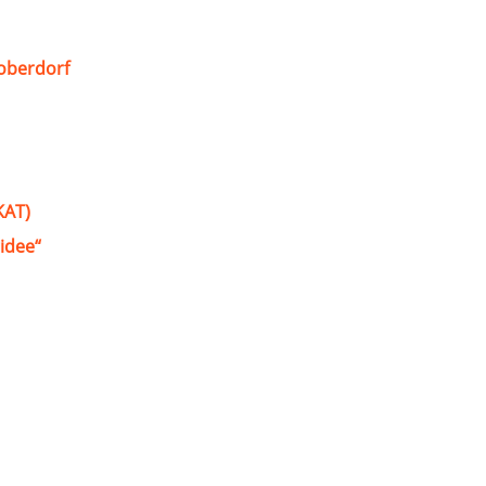
oberdorf
KAT)
idee“