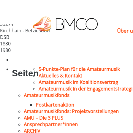
MGV „Liederkranz“ 18
Deutschland
35274
Kirchhain - Betziesdorf
Über u
DSB
1880
1980
5-Punkte-Plan für die Amateurmusik
Seiten
Aktuelles & Kontakt
Amateurmusik im Koalitionsvertrag
Amateurmusik in der Engagementstrategi
Amateurmusikfonds
Postkartenaktion
Amateurmusikfonds: Projektvorstellungen
AMU – Die 3 PLUS
Ansprechpartner*innen
ARCHIV