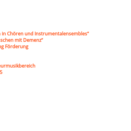
 in Chören und Instrumentalensembles“
nschen mit Demenz“
ung Förderung
eurmusikbereich
5