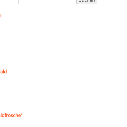
nach:
a
ald
ldfrösche“