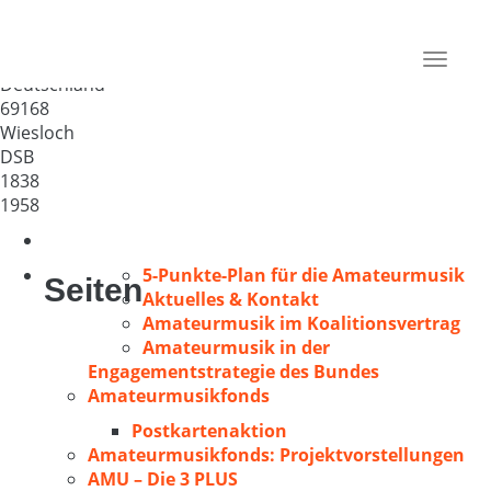
MGV Liederkranz 1838
Wiesloch
Toggle
Deutschland
navigat
69168
Wiesloch
DSB
1838
1958
5-Punkte-Plan für die Amateurmusik
Seiten
Aktuelles & Kontakt
Amateurmusik im Koalitionsvertrag
Amateurmusik in der
Engagementstrategie des Bundes
Amateurmusikfonds
Postkartenaktion
Amateurmusikfonds: Projektvorstellungen
AMU – Die 3 PLUS