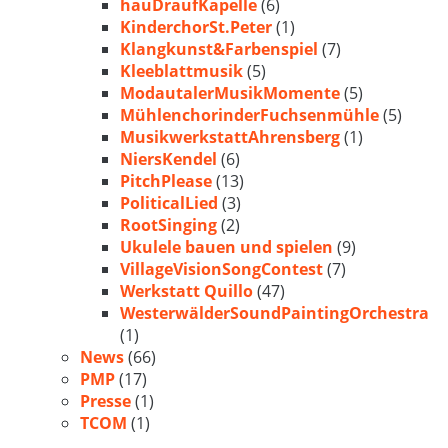
hauDraufKapelle
(6)
KinderchorSt.Peter
(1)
Klangkunst&Farbenspiel
(7)
Kleeblattmusik
(5)
ModautalerMusikMomente
(5)
MühlenchorinderFuchsenmühle
(5)
MusikwerkstattAhrensberg
(1)
NiersKendel
(6)
PitchPlease
(13)
PoliticalLied
(3)
RootSinging
(2)
Ukulele bauen und spielen
(9)
VillageVisionSongContest
(7)
Werkstatt Quillo
(47)
WesterwälderSoundPaintingOrchestra
(1)
News
(66)
PMP
(17)
Presse
(1)
TCOM
(1)