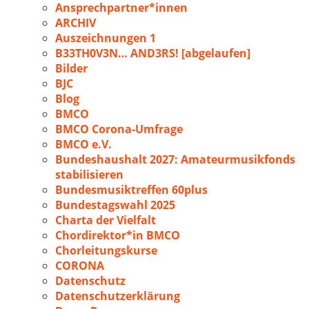
Ansprechpartner*innen
ARCHIV
Auszeichnungen 1
B33TH0V3N… AND3RS! [abgelaufen]
Bilder
BJC
Blog
BMCO
BMCO Corona-Umfrage
BMCO e.V.
Bundeshaushalt 2027: Amateurmusikfonds
stabilisieren
Bundesmusiktreffen 60plus
Bundestagswahl 2025
Charta der Vielfalt
Chordirektor*in BMCO
Chorleitungskurse
CORONA
Datenschutz
Datenschutzerklärung