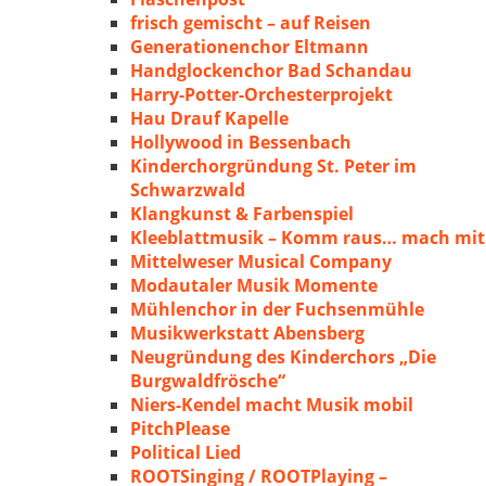
frisch gemischt – auf Reisen
Generationenchor Eltmann
Handglockenchor Bad Schandau
Harry-Potter-Orchesterprojekt
Hau Drauf Kapelle
Hollywood in Bessenbach
Kinderchorgründung St. Peter im
Schwarzwald
Klangkunst & Farbenspiel
Kleeblattmusik – Komm raus… mach mit
Mittelweser Musical Company
Modautaler Musik Momente
Mühlenchor in der Fuchsenmühle
Musikwerkstatt Abensberg
Neugründung des Kinderchors „Die
Burgwaldfrösche“
Niers-Kendel macht Musik mobil
PitchPlease
Political Lied
ROOTSinging / ROOTPlaying –