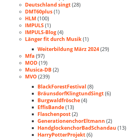
Deutschland singt
(28)
DMT60plus
(1)
HLM
(100)
IMPULS
(1)
IMPULS-Blog
(4)
Länger fit durch Musik
(1)
Weiterbildung März 2024
(29)
Mfa
(97)
MOD
(19)
Musica-DB
(2)
MVO
(239)
BlackForestFestival
(8)
BräunsdorfKlingtundSingt
(6)
Burgwaldfrösche
(4)
EffisBande
(13)
Flaschenpost
(2)
GenerationenchorEltmann
(2)
HandglockenchorBadSchandau
(13)
HarryPotterProjekt
(6)