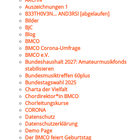
ARCHIV
Auszeichnungen 1
B33TH0V3N… AND3RS! [abgelaufen]
Bilder
BJC
Blog
BMCO
BMCO Corona-Umfrage
BMCO e.V.
Bundeshaushalt 2027: Amateurmusikfonds
stabilisieren
Bundesmusiktreffen 60plus
Bundestagswahl 2025
Charta der Vielfalt
Chordirektor*in BMCO
Chorleitungskurse
CORONA
Datenschutz
Datenschutzerklärung
Demo Page
Der BMCO feiert Geburtstag