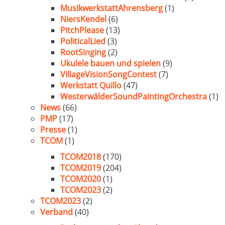
MusikwerkstattAhrensberg
(1)
NiersKendel
(6)
PitchPlease
(13)
PoliticalLied
(3)
RootSinging
(2)
Ukulele bauen und spielen
(9)
VillageVisionSongContest
(7)
Werkstatt Quillo
(47)
WesterwälderSoundPaintingOrchestra
(1)
News
(66)
PMP
(17)
Presse
(1)
TCOM
(1)
TCOM2018
(170)
TCOM2019
(204)
TCOM2020
(1)
TCOM2023
(2)
TCOM2023
(2)
Verband
(40)