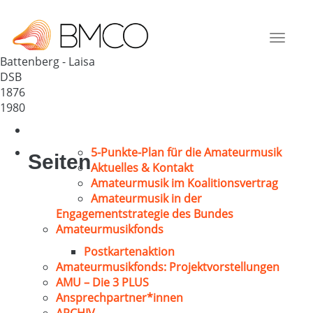
MGV Laisa 1880
Deutschland
Toggle
35088
navigat
Battenberg - Laisa
DSB
1876
1980
5-Punkte-Plan für die Amateurmusik
Seiten
Aktuelles & Kontakt
Amateurmusik im Koalitionsvertrag
Amateurmusik in der
Engagementstrategie des Bundes
Amateurmusikfonds
Postkartenaktion
Amateurmusikfonds: Projektvorstellungen
AMU – Die 3 PLUS
Ansprechpartner*innen