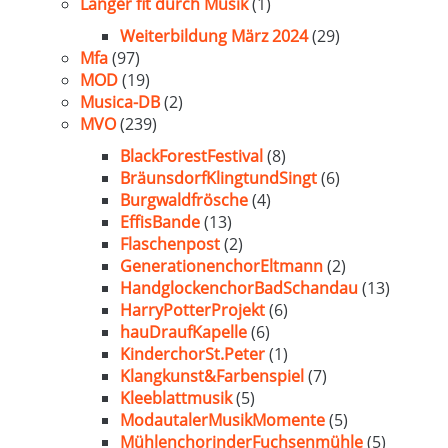
Länger fit durch Musik
(1)
Weiterbildung März 2024
(29)
Mfa
(97)
MOD
(19)
Musica-DB
(2)
MVO
(239)
BlackForestFestival
(8)
BräunsdorfKlingtundSingt
(6)
Burgwaldfrösche
(4)
EffisBande
(13)
Flaschenpost
(2)
GenerationenchorEltmann
(2)
HandglockenchorBadSchandau
(13)
HarryPotterProjekt
(6)
hauDraufKapelle
(6)
KinderchorSt.Peter
(1)
Klangkunst&Farbenspiel
(7)
Kleeblattmusik
(5)
ModautalerMusikMomente
(5)
MühlenchorinderFuchsenmühle
(5)