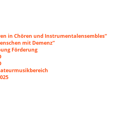
ren in Chören und Instrumentalensembles“
 Menschen mit Demenz“
ibung Förderung
O
O
mateurmusikbereich
2025