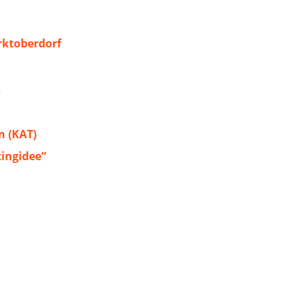
ktoberdorf
s
 (KAT)
tingidee“