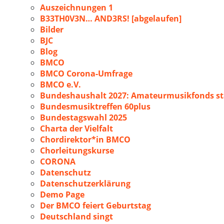
Auszeichnungen 1
B33TH0V3N… AND3RS! [abgelaufen]
Bilder
BJC
Blog
BMCO
BMCO Corona-Umfrage
BMCO e.V.
Bundeshaushalt 2027: Amateurmusikfonds sta
Bundesmusiktreffen 60plus
Bundestagswahl 2025
Charta der Vielfalt
Chordirektor*in BMCO
Chorleitungskurse
CORONA
Datenschutz
Datenschutzerklärung
Demo Page
Der BMCO feiert Geburtstag
Deutschland singt