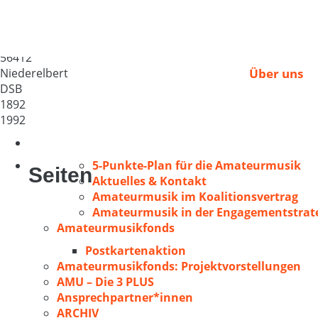
MGV „Hoffnung“ Niede
Deutschland
56412
Niederelbert
Über uns
DSB
1892
1992
5-Punkte-Plan für die Amateurmusik
Seiten
Aktuelles & Kontakt
Amateurmusik im Koalitionsvertrag
Amateurmusik in der Engagementstrate
Amateurmusikfonds
Postkartenaktion
Amateurmusikfonds: Projektvorstellungen
AMU – Die 3 PLUS
Ansprechpartner*innen
ARCHIV