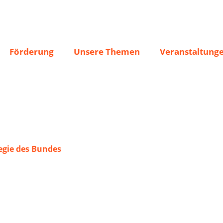
relbert e.V.
Förderung
Unsere Themen
Veranstaltung
gie des Bundes