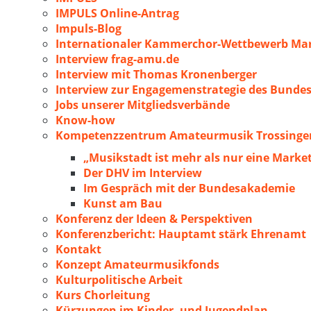
IMPULS Online-Antrag
Impuls-Blog
Internationaler Kammerchor-Wettbewerb Mar
Interview frag-amu.de
Interview mit Thomas Kronenberger
Interview zur Engagemenstrategie des Bunde
Jobs unserer Mitgliedsverbände
Know-how
Kompetenzzentrum Amateurmusik Trossingen
„Musikstadt ist mehr als nur eine Marke
Der DHV im Interview
Im Gespräch mit der Bundesakademie
Kunst am Bau
Konferenz der Ideen & Perspektiven
Konferenzbericht: Hauptamt stärk Ehrenamt
Kontakt
Konzept Amateurmusikfonds
Kulturpolitische Arbeit
Kurs Chorleitung
Kürzungen im Kinder- und Jugendplan