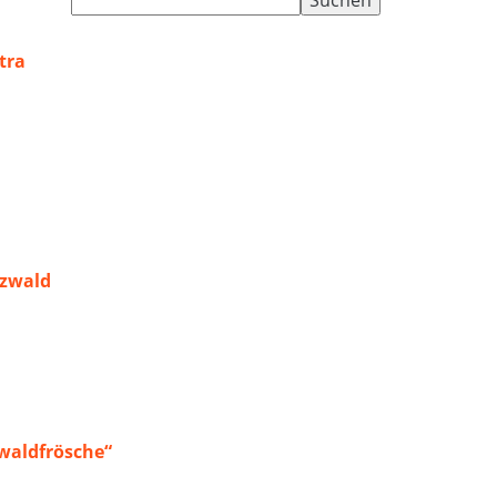
nach:
tra
rzwald
waldfrösche“