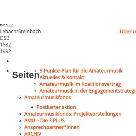
MGV „Harmonie“ Ste
Deutschland
66822
Lebach/Steinbach
Über u
DSB
1882
1992
5-Punkte-Plan für die Amateurmusik
Seiten
Aktuelles & Kontakt
Amateurmusik im Koalitionsvertrag
Amateurmusik in der Engagementstrategi
Amateurmusikfonds
Postkartenaktion
Amateurmusikfonds: Projektvorstellungen
AMU – Die 3 PLUS
Ansprechpartner*innen
ARCHIV