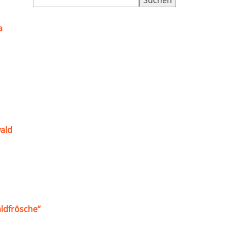
nach:
a
ald
ldfrösche“