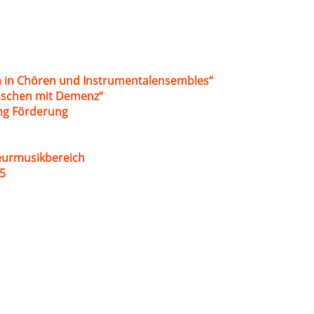
 in Chören und Instrumentalensembles“
nschen mit Demenz“
ung Förderung
eurmusikbereich
5