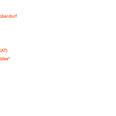
oberdorf
KAT)
idee“