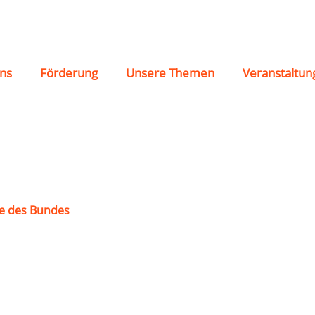
 Kempenich e.V.
ns
Förderung
Unsere Themen
Veranstaltun
e des Bundes