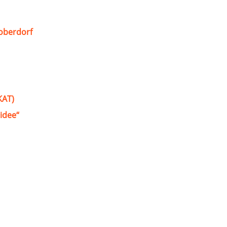
oberdorf
KAT)
idee“