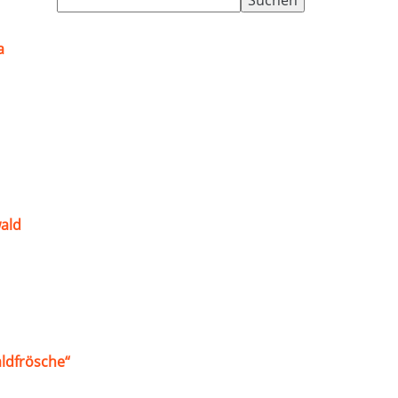
nach:
a
ald
ldfrösche“