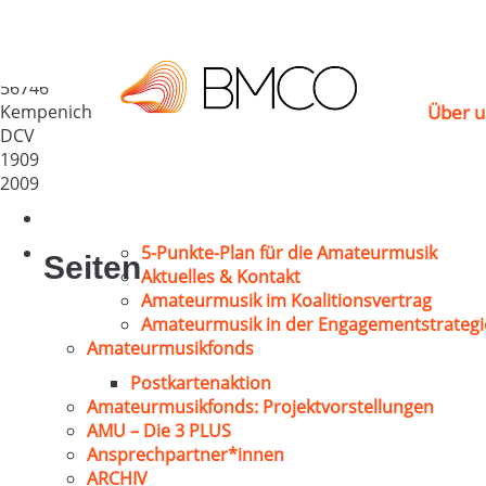
MGV „Harmonie“ 1909
Deutschland
56746
Kempenich
Über u
DCV
1909
2009
5-Punkte-Plan für die Amateurmusik
Seiten
Aktuelles & Kontakt
Amateurmusik im Koalitionsvertrag
Amateurmusik in der Engagementstrategi
Amateurmusikfonds
Postkartenaktion
Amateurmusikfonds: Projektvorstellungen
AMU – Die 3 PLUS
Ansprechpartner*innen
ARCHIV