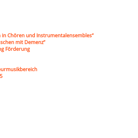
 in Chören und Instrumentalensembles“
nschen mit Demenz“
ung Förderung
eurmusikbereich
5