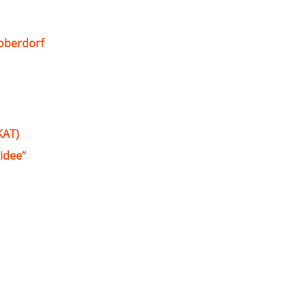
oberdorf
KAT)
idee“