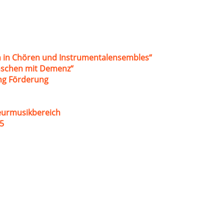
 in Chören und Instrumentalensembles“
nschen mit Demenz“
ung Förderung
eurmusikbereich
5