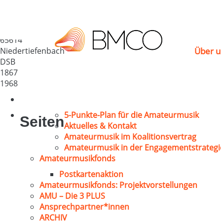
MGV „Germania“ e.V.
Deutschland
65614
Niedertiefenbach
Über u
DSB
1867
1968
5-Punkte-Plan für die Amateurmusik
Seiten
Aktuelles & Kontakt
Amateurmusik im Koalitionsvertrag
Amateurmusik in der Engagementstrategi
Amateurmusikfonds
Postkartenaktion
Amateurmusikfonds: Projektvorstellungen
AMU – Die 3 PLUS
Ansprechpartner*innen
ARCHIV