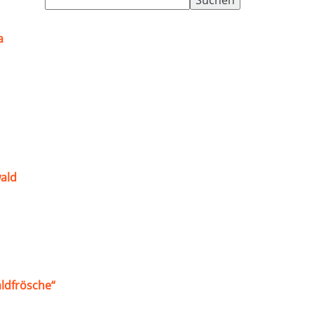
nach:
a
ald
ldfrösche“