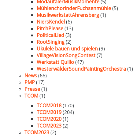
ModautalerMusikMomente
(5)
MühlenchorinderFuchsenmühle
(5)
MusikwerkstattAhrensberg
(1)
NiersKendel
(6)
PitchPlease
(13)
PoliticalLied
(3)
RootSinging
(2)
Ukulele bauen und spielen
(9)
VillageVisionSongContest
(7)
Werkstatt Quillo
(47)
WesterwälderSoundPaintingOrchestra
(1)
News
(66)
PMP
(17)
Presse
(1)
TCOM
(1)
TCOM2018
(170)
TCOM2019
(204)
TCOM2020
(1)
TCOM2023
(2)
TCOM2023
(2)