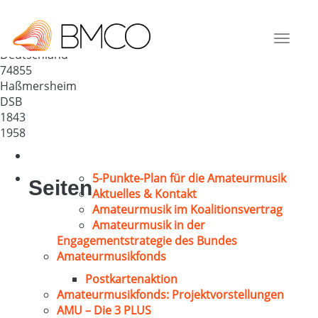
MGV Germania 1843
Haßmersheim
Toggle
Deutschland
navigat
74855
Haßmersheim
DSB
1843
1958
5-Punkte-Plan für die Amateurmusik
Seiten
Aktuelles & Kontakt
Amateurmusik im Koalitionsvertrag
Amateurmusik in der
Engagementstrategie des Bundes
Amateurmusikfonds
Postkartenaktion
Amateurmusikfonds: Projektvorstellungen
AMU – Die 3 PLUS