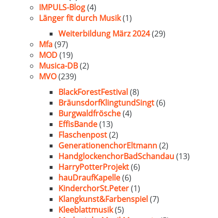
IMPULS-Blog
(4)
Länger fit durch Musik
(1)
Weiterbildung März 2024
(29)
Mfa
(97)
MOD
(19)
Musica-DB
(2)
MVO
(239)
BlackForestFestival
(8)
BräunsdorfKlingtundSingt
(6)
Burgwaldfrösche
(4)
EffisBande
(13)
Flaschenpost
(2)
GenerationenchorEltmann
(2)
HandglockenchorBadSchandau
(13)
HarryPotterProjekt
(6)
hauDraufKapelle
(6)
KinderchorSt.Peter
(1)
Klangkunst&Farbenspiel
(7)
Kleeblattmusik
(5)