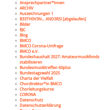
Ansprechpartner*innen
ARCHIV
Auszeichnungen 1
B33TH0V3N… AND3RS! [abgelaufen]
Bilder
BJC
Blog
BMCO
BMCO Corona-Umfrage
BMCO e.V.
Bundeshaushalt 2027: Amateurmusikfonds
stabilisieren
Bundesmusiktreffen 60plus
Bundestagswahl 2025
Charta der Vielfalt
Chordirektor*in BMCO
Chorleitungskurse
CORONA
Datenschutz
Datenschutzerklärung