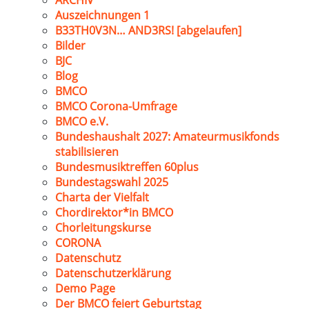
ARCHIV
Auszeichnungen 1
B33TH0V3N… AND3RS! [abgelaufen]
Bilder
BJC
Blog
BMCO
BMCO Corona-Umfrage
BMCO e.V.
Bundeshaushalt 2027: Amateurmusikfonds
stabilisieren
Bundesmusiktreffen 60plus
Bundestagswahl 2025
Charta der Vielfalt
Chordirektor*in BMCO
Chorleitungskurse
CORONA
Datenschutz
Datenschutzerklärung
Demo Page
Der BMCO feiert Geburtstag