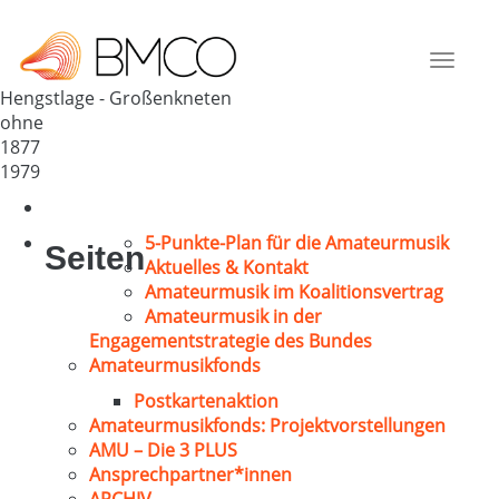
MGV „Frohsinn“ Hengstlage
Deutschland
Toggle
26197
navigat
Hengstlage - Großenkneten
ohne
1877
1979
5-Punkte-Plan für die Amateurmusik
Seiten
Aktuelles & Kontakt
Amateurmusik im Koalitionsvertrag
Amateurmusik in der
Engagementstrategie des Bundes
Amateurmusikfonds
Postkartenaktion
Amateurmusikfonds: Projektvorstellungen
AMU – Die 3 PLUS
Ansprechpartner*innen