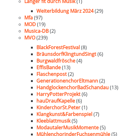
Länger fit durch Musik
(1)
Weiterbildung März 2024
(29)
Mfa
(97)
MOD
(19)
Musica-DB
(2)
MVO
(239)
BlackForestFestival
(8)
BräunsdorfKlingtundSingt
(6)
Burgwaldfrösche
(4)
EffisBande
(13)
Flaschenpost
(2)
GenerationenchorEltmann
(2)
HandglockenchorBadSchandau
(13)
HarryPotterProjekt
(6)
hauDraufKapelle
(6)
KinderchorSt.Peter
(1)
Klangkunst&Farbenspiel
(7)
Kleeblattmusik
(5)
ModautalerMusikMomente
(5)
MühlenchorinderFuchsenmühle
(5)