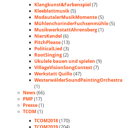
Klangkunst&Farbenspiel
(7)
Kleeblattmusik
(5)
ModautalerMusikMomente
(5)
MühlenchorinderFuchsenmühle
(5)
MusikwerkstattAhrensberg
(1)
NiersKendel
(6)
PitchPlease
(13)
PoliticalLied
(3)
RootSinging
(2)
Ukulele bauen und spielen
(9)
VillageVisionSongContest
(7)
Werkstatt Quillo
(47)
WesterwälderSoundPaintingOrchestra
(1)
News
(66)
PMP
(17)
Presse
(1)
TCOM
(1)
TCOM2018
(170)
TCOM2019
(204)