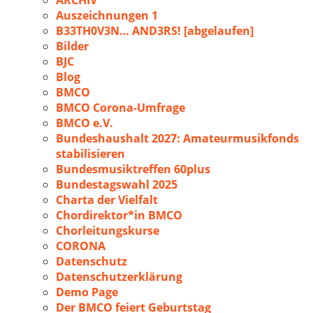
ARCHIV
Auszeichnungen 1
B33TH0V3N… AND3RS! [abgelaufen]
Bilder
BJC
Blog
BMCO
BMCO Corona-Umfrage
BMCO e.V.
Bundeshaushalt 2027: Amateurmusikfonds
stabilisieren
Bundesmusiktreffen 60plus
Bundestagswahl 2025
Charta der Vielfalt
Chordirektor*in BMCO
Chorleitungskurse
CORONA
Datenschutz
Datenschutzerklärung
Demo Page
Der BMCO feiert Geburtstag