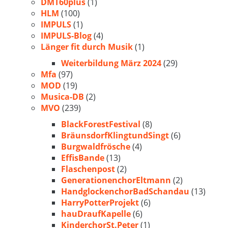
DMT60plus
(1)
HLM
(100)
IMPULS
(1)
IMPULS-Blog
(4)
Länger fit durch Musik
(1)
Weiterbildung März 2024
(29)
Mfa
(97)
MOD
(19)
Musica-DB
(2)
MVO
(239)
BlackForestFestival
(8)
BräunsdorfKlingtundSingt
(6)
Burgwaldfrösche
(4)
EffisBande
(13)
Flaschenpost
(2)
GenerationenchorEltmann
(2)
HandglockenchorBadSchandau
(13)
HarryPotterProjekt
(6)
hauDraufKapelle
(6)
KinderchorSt.Peter
(1)