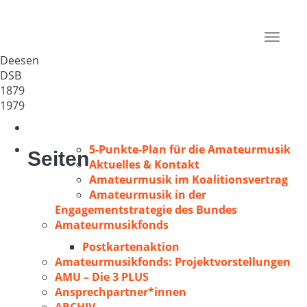
MGV „Frohsinn“ Deesen
Deutschland
Toggle
56237
navigat
Deesen
DSB
1879
1979
5-Punkte-Plan für die Amateurmusik
Seiten
Aktuelles & Kontakt
Amateurmusik im Koalitionsvertrag
Amateurmusik in der
Engagementstrategie des Bundes
Amateurmusikfonds
Postkartenaktion
Amateurmusikfonds: Projektvorstellungen
AMU – Die 3 PLUS
Ansprechpartner*innen