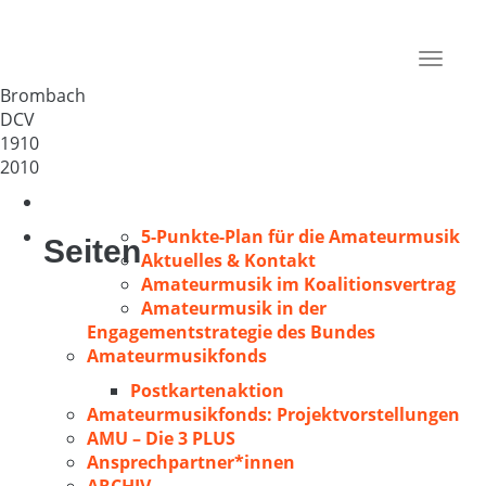
MGV Frohsinn 1910 e.V.
Deutschland
Toggle
69434
navigat
Brombach
DCV
1910
2010
5-Punkte-Plan für die Amateurmusik
Seiten
Aktuelles & Kontakt
Amateurmusik im Koalitionsvertrag
Amateurmusik in der
Engagementstrategie des Bundes
Amateurmusikfonds
Postkartenaktion
Amateurmusikfonds: Projektvorstellungen
AMU – Die 3 PLUS
Ansprechpartner*innen