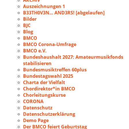
ARCHIV
Auszeichnungen 1
B33TH0V3N… AND3RS! [abgelaufen]
Bilder
BJC
Blog
BMCO
BMCO Corona-Umfrage
BMCO e.V.
Bundeshaushalt 2027: Amateurmusikfonds
stabilisieren
Bundesmusiktreffen 60plus
Bundestagswahl 2025
Charta der Vielfalt
Chordirektor*in BMCO
Chorleitungskurse
CORONA
Datenschutz
Datenschutzerklärung
Demo Page
Der BMCO feiert Geburtstag