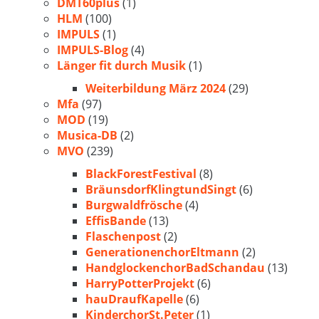
DMT60plus
(1)
HLM
(100)
IMPULS
(1)
IMPULS-Blog
(4)
Länger fit durch Musik
(1)
Weiterbildung März 2024
(29)
Mfa
(97)
MOD
(19)
Musica-DB
(2)
MVO
(239)
BlackForestFestival
(8)
BräunsdorfKlingtundSingt
(6)
Burgwaldfrösche
(4)
EffisBande
(13)
Flaschenpost
(2)
GenerationenchorEltmann
(2)
HandglockenchorBadSchandau
(13)
HarryPotterProjekt
(6)
hauDraufKapelle
(6)
KinderchorSt.Peter
(1)