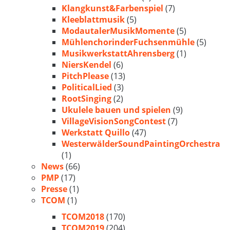
Klangkunst&Farbenspiel
(7)
Kleeblattmusik
(5)
ModautalerMusikMomente
(5)
MühlenchorinderFuchsenmühle
(5)
MusikwerkstattAhrensberg
(1)
NiersKendel
(6)
PitchPlease
(13)
PoliticalLied
(3)
RootSinging
(2)
Ukulele bauen und spielen
(9)
VillageVisionSongContest
(7)
Werkstatt Quillo
(47)
WesterwälderSoundPaintingOrchestra
(1)
News
(66)
PMP
(17)
Presse
(1)
TCOM
(1)
TCOM2018
(170)
TCOM2019
(204)