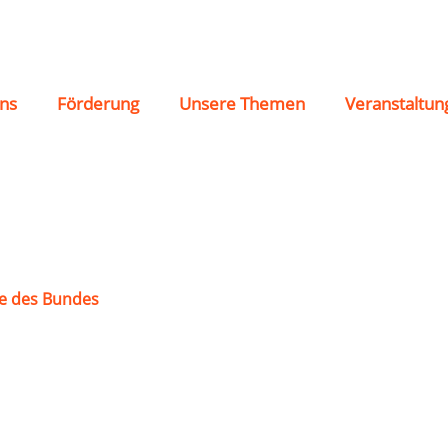
 Dortmund – Lanstro
ns
Förderung
Unsere Themen
Veranstaltun
e des Bundes