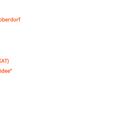
oberdorf
KAT)
idee“