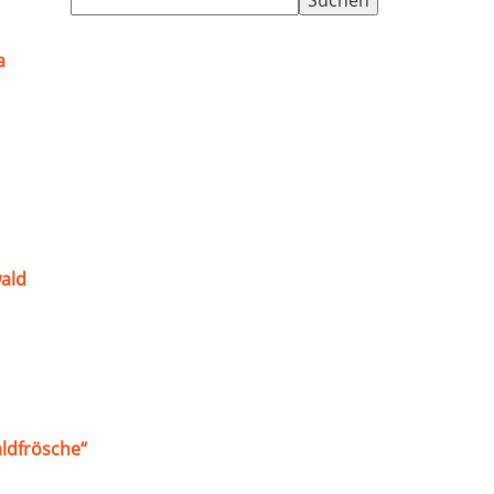
nach:
a
ald
ldfrösche“