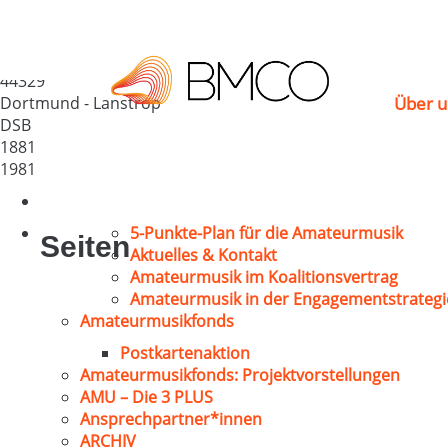
MGV „Frohsinn“ 1881
Deutschland
44329
Dortmund - Lanstrop
Über u
DSB
1881
1981
5-Punkte-Plan für die Amateurmusik
Seiten
Aktuelles & Kontakt
Amateurmusik im Koalitionsvertrag
Amateurmusik in der Engagementstrategi
Amateurmusikfonds
Postkartenaktion
Amateurmusikfonds: Projektvorstellungen
AMU – Die 3 PLUS
Ansprechpartner*innen
ARCHIV