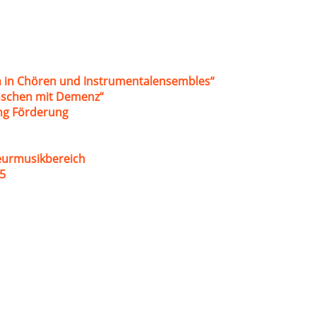
 in Chören und Instrumentalensembles“
nschen mit Demenz“
ung Förderung
eurmusikbereich
5