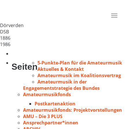
MGV Euterpe Dörverden
Deutschland
Toggle
27313
navigat
Dörverden
DSB
1886
1986
5-Punkte-Plan für die Amateurmusik
Seiten
Aktuelles & Kontakt
Amateurmusik im Koalitionsvertrag
Amateurmusik in der
Engagementstrategie des Bundes
Amateurmusikfonds
Postkartenaktion
Amateurmusikfonds: Projektvorstellungen
AMU – Die 3 PLUS
Ansprechpartner*innen