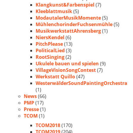
Klangkunst&Farbenspiel
(7)
Kleeblattmusik
(5)
ModautalerMusikMomente
(5)
MühlenchorinderFuchsenmühle
(5)
MusikwerkstattAhrensberg
(1)
NiersKendel
(6)
PitchPlease
(13)
PoliticalLied
(3)
RootSinging
(2)
Ukulele bauen und spielen
(9)
VillageVisionSongContest
(7)
Werkstatt Quillo
(47)
WesterwälderSoundPaintingOrchestra
(1)
News
(66)
PMP
(17)
Presse
(1)
TCOM
(1)
TCOM2018
(170)
TCOM2019
(204)