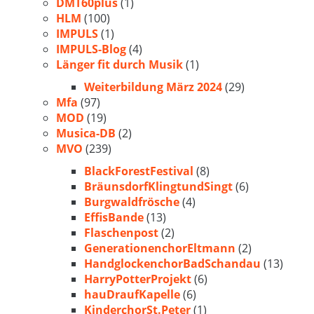
DMT60plus
(1)
HLM
(100)
IMPULS
(1)
IMPULS-Blog
(4)
Länger fit durch Musik
(1)
Weiterbildung März 2024
(29)
Mfa
(97)
MOD
(19)
Musica-DB
(2)
MVO
(239)
BlackForestFestival
(8)
BräunsdorfKlingtundSingt
(6)
Burgwaldfrösche
(4)
EffisBande
(13)
Flaschenpost
(2)
GenerationenchorEltmann
(2)
HandglockenchorBadSchandau
(13)
HarryPotterProjekt
(6)
hauDraufKapelle
(6)
KinderchorSt.Peter
(1)