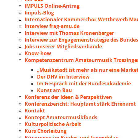
IMPULS Online-Antrag
Impuls-Blog
Internationaler Kammerchor-Wettbewerb Mar
Interview frag-amu.de
Interview mit Thomas Kronenberger
Interview zur Engagemenstrategie des Bunde
Jobs unserer Mitgliedsverbände
Know-how
Kompetenzzentrum Amateurmusik Trossingen
„Musikstadt ist mehr als nur eine Marke
Der DHV im Interview
Im Gespräch mit der Bundesakademie
Kunst am Bau
Konferenz der Ideen & Perspektiven
Konferenzbericht: Hauptamt stärk Ehrenamt
Kontakt
Konzept Amateurmusikfonds
Kulturpolitische Arbeit
Kurs Chorleitung
Kürzungen im Kinder- und Jugendplan