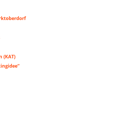
ktoberdorf
s
 (KAT)
tingidee“