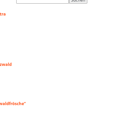
nach:
tra
rzwald
waldfrösche“