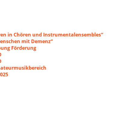
ren in Chören und Instrumentalensembles“
 Menschen mit Demenz“
ibung Förderung
O
O
mateurmusikbereich
2025