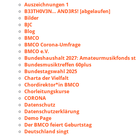
Auszeichnungen 1
B33TH0V3N… AND3RS! [abgelaufen]
Bilder
BJC
Blog
BMCO
BMCO Corona-Umfrage
BMCO e.V.
Bundeshaushalt 2027: Amateurmusikfonds sta
Bundesmusiktreffen 60plus
Bundestagswahl 2025
Charta der Vielfalt
Chordirektor*in BMCO
Chorleitungskurse
CORONA
Datenschutz
Datenschutzerklärung
Demo Page
Der BMCO feiert Geburtstag
Deutschland singt