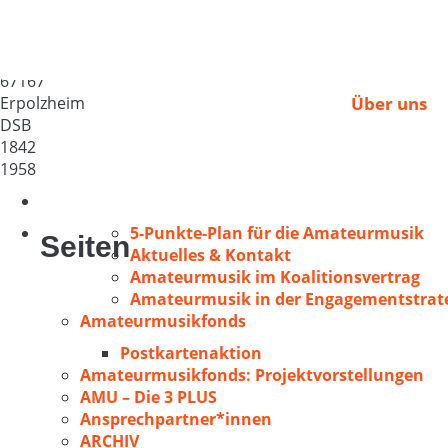
MGV Erpolzheim
Deutschland
67167
Erpolzheim
Über uns
DSB
1842
1958
5-Punkte-Plan für die Amateurmusik
Seiten
Aktuelles & Kontakt
Amateurmusik im Koalitionsvertrag
Amateurmusik in der Engagementstrate
Amateurmusikfonds
Postkartenaktion
Amateurmusikfonds: Projektvorstellungen
AMU – Die 3 PLUS
Ansprechpartner*innen
ARCHIV