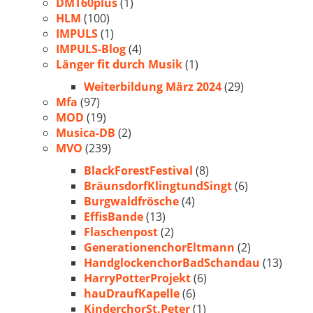
DMT60plus
(1)
HLM
(100)
IMPULS
(1)
IMPULS-Blog
(4)
Länger fit durch Musik
(1)
Weiterbildung März 2024
(29)
Mfa
(97)
MOD
(19)
Musica-DB
(2)
MVO
(239)
BlackForestFestival
(8)
BräunsdorfKlingtundSingt
(6)
Burgwaldfrösche
(4)
EffisBande
(13)
Flaschenpost
(2)
GenerationenchorEltmann
(2)
HandglockenchorBadSchandau
(13)
HarryPotterProjekt
(6)
hauDraufKapelle
(6)
KinderchorSt.Peter
(1)