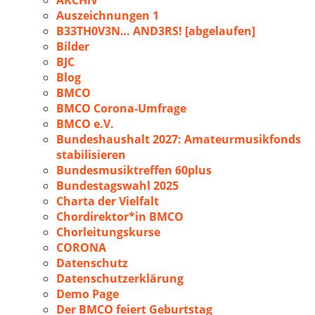
ARCHIV
Auszeichnungen 1
B33TH0V3N… AND3RS! [abgelaufen]
Bilder
BJC
Blog
BMCO
BMCO Corona-Umfrage
BMCO e.V.
Bundeshaushalt 2027: Amateurmusikfonds
stabilisieren
Bundesmusiktreffen 60plus
Bundestagswahl 2025
Charta der Vielfalt
Chordirektor*in BMCO
Chorleitungskurse
CORONA
Datenschutz
Datenschutzerklärung
Demo Page
Der BMCO feiert Geburtstag