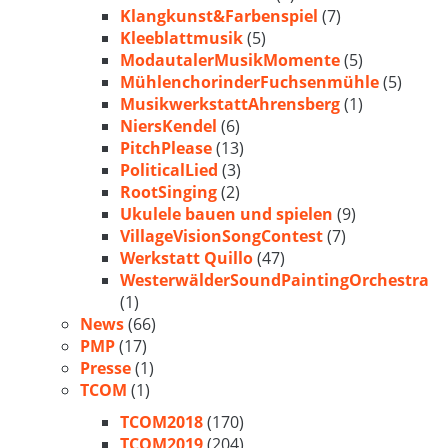
Klangkunst&Farbenspiel
(7)
Kleeblattmusik
(5)
ModautalerMusikMomente
(5)
MühlenchorinderFuchsenmühle
(5)
MusikwerkstattAhrensberg
(1)
NiersKendel
(6)
PitchPlease
(13)
PoliticalLied
(3)
RootSinging
(2)
Ukulele bauen und spielen
(9)
VillageVisionSongContest
(7)
Werkstatt Quillo
(47)
WesterwälderSoundPaintingOrchestra
(1)
News
(66)
PMP
(17)
Presse
(1)
TCOM
(1)
TCOM2018
(170)
TCOM2019
(204)