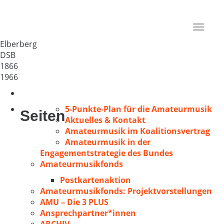
MGV Elberberg
Deutschland
Toggle
34311
navigat
Elberberg
DSB
1866
1966
5-Punkte-Plan für die Amateurmusik
Seiten
Aktuelles & Kontakt
Amateurmusik im Koalitionsvertrag
Amateurmusik in der
Engagementstrategie des Bundes
Amateurmusikfonds
Postkartenaktion
Amateurmusikfonds: Projektvorstellungen
AMU – Die 3 PLUS
Ansprechpartner*innen