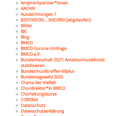
Ansprechpartner*innen
ARCHIV
Auszeichnungen 1
B33TH0V3N… AND3RS! [abgelaufen]
Bilder
BJC
Blog
BMCO
BMCO Corona-Umfrage
BMCO e.V.
Bundeshaushalt 2027: Amateurmusikfonds
stabilisieren
Bundesmusiktreffen 60plus
Bundestagswahl 2025
Charta der Vielfalt
Chordirektor*in BMCO
Chorleitungskurse
CORONA
Datenschutz
Datenschutzerklärung