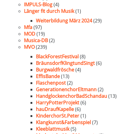
IMPULS-Blog
(4)
Länger fit durch Musik
(1)
Weiterbildung März 2024
(29)
Mfa
(97)
MOD
(19)
Musica-DB
(2)
MVO
(239)
BlackForestFestival
(8)
BräunsdorfKlingtundSingt
(6)
Burgwaldfrösche
(4)
EffisBande
(13)
Flaschenpost
(2)
GenerationenchorEltmann
(2)
HandglockenchorBadSchandau
(13)
HarryPotterProjekt
(6)
hauDraufKapelle
(6)
KinderchorSt.Peter
(1)
Klangkunst&Farbenspiel
(7)
Kleeblattmusik
(5)