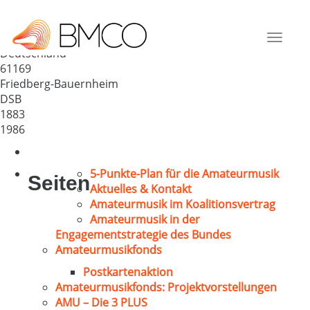
MGV „Eintracht“ 1883
Bauernheim
Toggle
Deutschland
navigat
61169
Friedberg-Bauernheim
DSB
1883
1986
5-Punkte-Plan für die Amateurmusik
Seiten
Aktuelles & Kontakt
Amateurmusik im Koalitionsvertrag
Amateurmusik in der
Engagementstrategie des Bundes
Amateurmusikfonds
Postkartenaktion
Amateurmusikfonds: Projektvorstellungen
AMU – Die 3 PLUS