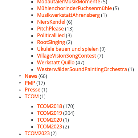
ModautalerMusikMomente
(5)
MühlenchorinderFuchsenmühle
(5)
MusikwerkstattAhrensberg
(1)
NiersKendel
(6)
PitchPlease
(13)
PoliticalLied
(3)
RootSinging
(2)
Ukulele bauen und spielen
(9)
VillageVisionSongContest
(7)
Werkstatt Quillo
(47)
WesterwälderSoundPaintingOrchestra
(1)
News
(66)
PMP
(17)
Presse
(1)
TCOM
(1)
TCOM2018
(170)
TCOM2019
(204)
TCOM2020
(1)
TCOM2023
(2)
TCOM2023
(2)