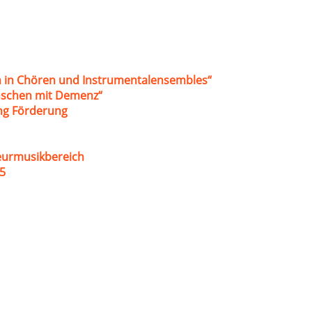
 in Chören und Instrumentalensembles“
nschen mit Demenz“
ung Förderung
eurmusikbereich
5