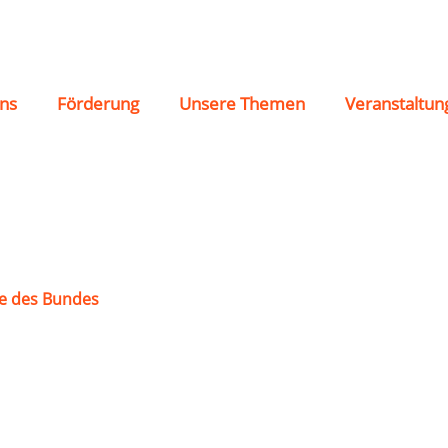
 Ockenheim e.V.
ns
Förderung
Unsere Themen
Veranstaltun
e des Bundes