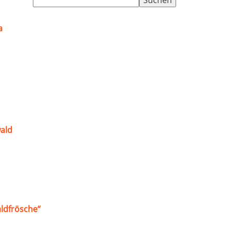
nach:
a
ald
ldfrösche“