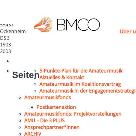
MGV „Einigkeit“ 1903
Deutschland
55437
Ockenheim
Über u
DSB
1903
2003
5-Punkte-Plan für die Amateurmusik
Seiten
Aktuelles & Kontakt
Amateurmusik im Koalitionsvertrag
Amateurmusik in der Engagementstrategi
Amateurmusikfonds
Postkartenaktion
Amateurmusikfonds: Projektvorstellungen
AMU – Die 3 PLUS
Ansprechpartner*innen
ARCHIV