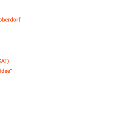
oberdorf
KAT)
idee“