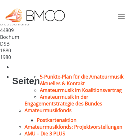
MGV „Einigkeit“ 1880 Bochum
– Marmelshagen
Toggle
Deutschland
navigat
44809
Bochum
DSB
1880
1980
5-Punkte-Plan für die Amateurmusik
Seiten
Aktuelles & Kontakt
Amateurmusik im Koalitionsvertrag
Amateurmusik in der
Engagementstrategie des Bundes
Amateurmusikfonds
Postkartenaktion
Amateurmusikfonds: Projektvorstellungen
AMU – Die 3 PLUS