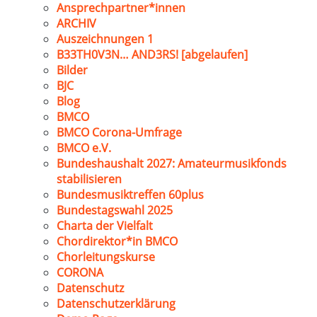
Ansprechpartner*innen
ARCHIV
Auszeichnungen 1
B33TH0V3N… AND3RS! [abgelaufen]
Bilder
BJC
Blog
BMCO
BMCO Corona-Umfrage
BMCO e.V.
Bundeshaushalt 2027: Amateurmusikfonds
stabilisieren
Bundesmusiktreffen 60plus
Bundestagswahl 2025
Charta der Vielfalt
Chordirektor*in BMCO
Chorleitungskurse
CORONA
Datenschutz
Datenschutzerklärung