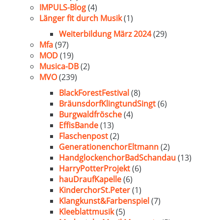
IMPULS-Blog
(4)
Länger fit durch Musik
(1)
Weiterbildung März 2024
(29)
Mfa
(97)
MOD
(19)
Musica-DB
(2)
MVO
(239)
BlackForestFestival
(8)
BräunsdorfKlingtundSingt
(6)
Burgwaldfrösche
(4)
EffisBande
(13)
Flaschenpost
(2)
GenerationenchorEltmann
(2)
HandglockenchorBadSchandau
(13)
HarryPotterProjekt
(6)
hauDraufKapelle
(6)
KinderchorSt.Peter
(1)
Klangkunst&Farbenspiel
(7)
Kleeblattmusik
(5)