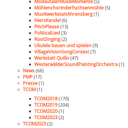
ModautalerMusikMomente
(5)
MühlenchorinderFuchsenmühle
(5)
MusikwerkstattAhrensberg
(1)
NiersKendel
(6)
PitchPlease
(13)
PoliticalLied
(3)
RootSinging
(2)
Ukulele bauen und spielen
(9)
VillageVisionSongContest
(7)
Werkstatt Quillo
(47)
WesterwälderSoundPaintingOrchestra
(1)
News
(66)
PMP
(17)
Presse
(1)
TCOM
(1)
TCOM2018
(170)
TCOM2019
(204)
TCOM2020
(1)
TCOM2023
(2)
TCOM2023
(2)