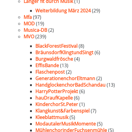
Länger fit durch Musik
(1)
Weiterbildung März 2024
(29)
Mfa
(97)
MOD
(19)
Musica-DB
(2)
MVO
(239)
BlackForestFestival
(8)
BräunsdorfKlingtundSingt
(6)
Burgwaldfrösche
(4)
EffisBande
(13)
Flaschenpost
(2)
GenerationenchorEltmann
(2)
HandglockenchorBadSchandau
(13)
HarryPotterProjekt
(6)
hauDraufKapelle
(6)
KinderchorSt.Peter
(1)
Klangkunst&Farbenspiel
(7)
Kleeblattmusik
(5)
ModautalerMusikMomente
(5)
MühlenchorinderFuchsenmühle
(5)