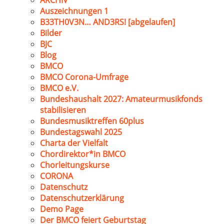
ARCHIV
Auszeichnungen 1
B33TH0V3N… AND3RS! [abgelaufen]
Bilder
BJC
Blog
BMCO
BMCO Corona-Umfrage
BMCO e.V.
Bundeshaushalt 2027: Amateurmusikfonds
stabilisieren
Bundesmusiktreffen 60plus
Bundestagswahl 2025
Charta der Vielfalt
Chordirektor*in BMCO
Chorleitungskurse
CORONA
Datenschutz
Datenschutzerklärung
Demo Page
Der BMCO feiert Geburtstag