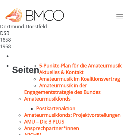
MGV Dortmund-Dorstfeld 1858
Deutschland
Toggle
44149
navigat
Dortmund-Dorstfeld
DSB
1858
1958
5-Punkte-Plan für die Amateurmusik
Seiten
Aktuelles & Kontakt
Amateurmusik im Koalitionsvertrag
Amateurmusik in der
Engagementstrategie des Bundes
Amateurmusikfonds
Postkartenaktion
Amateurmusikfonds: Projektvorstellungen
AMU – Die 3 PLUS
Ansprechpartner*innen