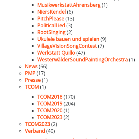
MusikwerkstattAhrensberg
(1)
NiersKendel
(6)
PitchPlease
(13)
PoliticalLied
(3)
RootSinging
(2)
Ukulele bauen und spielen
(9)
VillageVisionSongContest
(7)
Werkstatt Quillo
(47)
WesterwälderSoundPaintingOrchestra
(1)
News
(66)
PMP
(17)
Presse
(1)
TCOM
(1)
TCOM2018
(170)
TCOM2019
(204)
TCOM2020
(1)
TCOM2023
(2)
TCOM2023
(2)
Verband
(40)