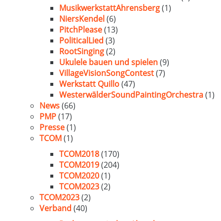
MusikwerkstattAhrensberg
(1)
NiersKendel
(6)
PitchPlease
(13)
PoliticalLied
(3)
RootSinging
(2)
Ukulele bauen und spielen
(9)
VillageVisionSongContest
(7)
Werkstatt Quillo
(47)
WesterwälderSoundPaintingOrchestra
(1)
News
(66)
PMP
(17)
Presse
(1)
TCOM
(1)
TCOM2018
(170)
TCOM2019
(204)
TCOM2020
(1)
TCOM2023
(2)
TCOM2023
(2)
Verband
(40)