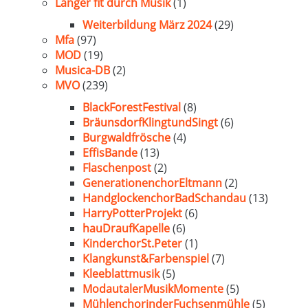
Länger fit durch Musik
(1)
Weiterbildung März 2024
(29)
Mfa
(97)
MOD
(19)
Musica-DB
(2)
MVO
(239)
BlackForestFestival
(8)
BräunsdorfKlingtundSingt
(6)
Burgwaldfrösche
(4)
EffisBande
(13)
Flaschenpost
(2)
GenerationenchorEltmann
(2)
HandglockenchorBadSchandau
(13)
HarryPotterProjekt
(6)
hauDraufKapelle
(6)
KinderchorSt.Peter
(1)
Klangkunst&Farbenspiel
(7)
Kleeblattmusik
(5)
ModautalerMusikMomente
(5)
MühlenchorinderFuchsenmühle
(5)