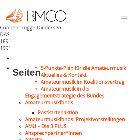
MGV Diedersen
Deutschland
Toggle
31863
navigat
Coppenbrügge-Diedersen
DAS
1891
1991
5-Punkte-Plan für die Amateurmusik
Seiten
Aktuelles & Kontakt
Amateurmusik im Koalitionsvertrag
Amateurmusik in der
Engagementstrategie des Bundes
Amateurmusikfonds
Postkartenaktion
Amateurmusikfonds: Projektvorstellungen
AMU – Die 3 PLUS
Ansprechpartner*innen