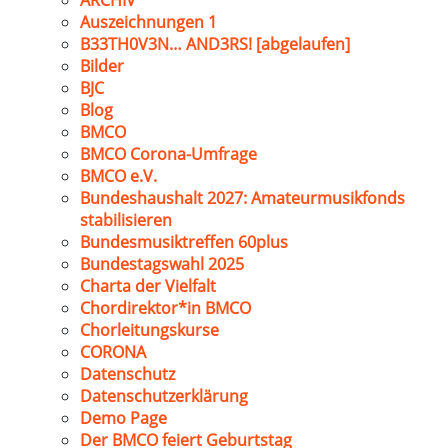
ARCHIV
Auszeichnungen 1
B33TH0V3N… AND3RS! [abgelaufen]
Bilder
BJC
Blog
BMCO
BMCO Corona-Umfrage
BMCO e.V.
Bundeshaushalt 2027: Amateurmusikfonds
stabilisieren
Bundesmusiktreffen 60plus
Bundestagswahl 2025
Charta der Vielfalt
Chordirektor*in BMCO
Chorleitungskurse
CORONA
Datenschutz
Datenschutzerklärung
Demo Page
Der BMCO feiert Geburtstag