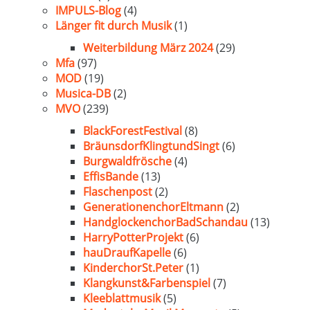
IMPULS-Blog
(4)
Länger fit durch Musik
(1)
Weiterbildung März 2024
(29)
Mfa
(97)
MOD
(19)
Musica-DB
(2)
MVO
(239)
BlackForestFestival
(8)
BräunsdorfKlingtundSingt
(6)
Burgwaldfrösche
(4)
EffisBande
(13)
Flaschenpost
(2)
GenerationenchorEltmann
(2)
HandglockenchorBadSchandau
(13)
HarryPotterProjekt
(6)
hauDraufKapelle
(6)
KinderchorSt.Peter
(1)
Klangkunst&Farbenspiel
(7)
Kleeblattmusik
(5)