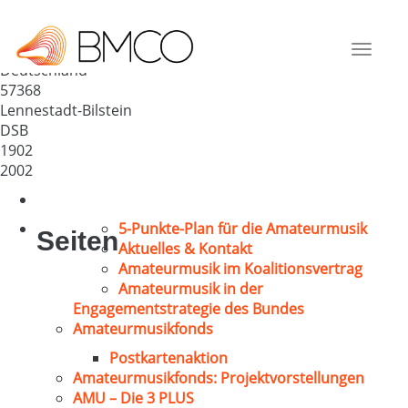
MGV „Concordia“ Bilstein 1902
e.V.
Toggle
Deutschland
navigat
57368
Lennestadt-Bilstein
DSB
1902
2002
5-Punkte-Plan für die Amateurmusik
Seiten
Aktuelles & Kontakt
Amateurmusik im Koalitionsvertrag
Amateurmusik in der
Engagementstrategie des Bundes
Amateurmusikfonds
Postkartenaktion
Amateurmusikfonds: Projektvorstellungen
AMU – Die 3 PLUS