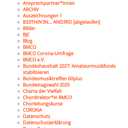
Ansprechpartner*innen
ARCHIV
Auszeichnungen 1
B33TH0V3N… AND3RS! [abgelaufen]
Bilder
BJC
Blog
BMCO
BMCO Corona-Umfrage
BMCO e.V.
Bundeshaushalt 2027: Amateurmusikfonds
stabilisieren
Bundesmusiktreffen 60plus
Bundestagswahl 2025
Charta der Vielfalt
Chordirektor*in BMCO
Chorleitungskurse
CORONA
Datenschutz
Datenschutzerklärung