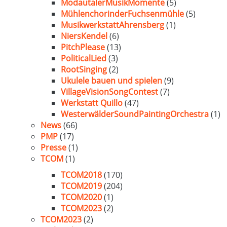
ModautalerMusikMomente
(5)
MühlenchorinderFuchsenmühle
(5)
MusikwerkstattAhrensberg
(1)
NiersKendel
(6)
PitchPlease
(13)
PoliticalLied
(3)
RootSinging
(2)
Ukulele bauen und spielen
(9)
VillageVisionSongContest
(7)
Werkstatt Quillo
(47)
WesterwälderSoundPaintingOrchestra
(1)
News
(66)
PMP
(17)
Presse
(1)
TCOM
(1)
TCOM2018
(170)
TCOM2019
(204)
TCOM2020
(1)
TCOM2023
(2)
TCOM2023
(2)