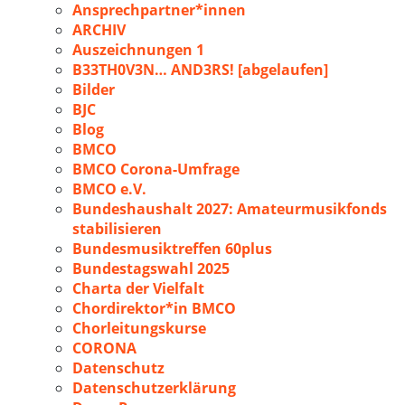
Ansprechpartner*innen
ARCHIV
Auszeichnungen 1
B33TH0V3N… AND3RS! [abgelaufen]
Bilder
BJC
Blog
BMCO
BMCO Corona-Umfrage
BMCO e.V.
Bundeshaushalt 2027: Amateurmusikfonds
stabilisieren
Bundesmusiktreffen 60plus
Bundestagswahl 2025
Charta der Vielfalt
Chordirektor*in BMCO
Chorleitungskurse
CORONA
Datenschutz
Datenschutzerklärung