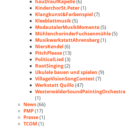
hauDraufKapelle
(6)
KinderchorSt.Peter
(1)
Klangkunst&Farbenspiel
(7)
Kleeblattmusik
(5)
ModautalerMusikMomente
(5)
MühlenchorinderFuchsenmühle
(5)
MusikwerkstattAhrensberg
(1)
NiersKendel
(6)
PitchPlease
(13)
PoliticalLied
(3)
RootSinging
(2)
Ukulele bauen und spielen
(9)
VillageVisionSongContest
(7)
Werkstatt Quillo
(47)
WesterwälderSoundPaintingOrchestra
(1)
News
(66)
PMP
(17)
Presse
(1)
TCOM
(1)