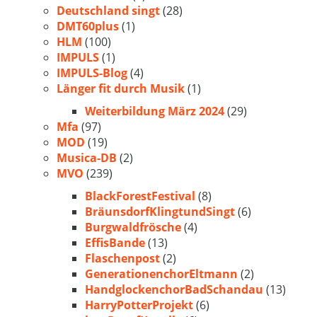
Deutschland singt
(28)
DMT60plus
(1)
HLM
(100)
IMPULS
(1)
IMPULS-Blog
(4)
Länger fit durch Musik
(1)
Weiterbildung März 2024
(29)
Mfa
(97)
MOD
(19)
Musica-DB
(2)
MVO
(239)
BlackForestFestival
(8)
BräunsdorfKlingtundSingt
(6)
Burgwaldfrösche
(4)
EffisBande
(13)
Flaschenpost
(2)
GenerationenchorEltmann
(2)
HandglockenchorBadSchandau
(13)
HarryPotterProjekt
(6)