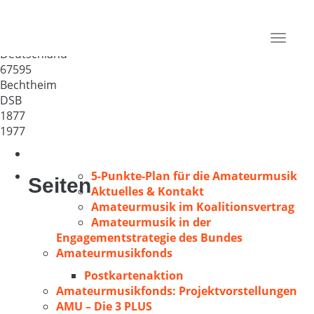
MGV Concordia 1877
Bechtheim
Toggle
Deutschland
navigat
67595
Bechtheim
DSB
1877
1977
5-Punkte-Plan für die Amateurmusik
Seiten
Aktuelles & Kontakt
Amateurmusik im Koalitionsvertrag
Amateurmusik in der
Engagementstrategie des Bundes
Amateurmusikfonds
Postkartenaktion
Amateurmusikfonds: Projektvorstellungen
AMU – Die 3 PLUS