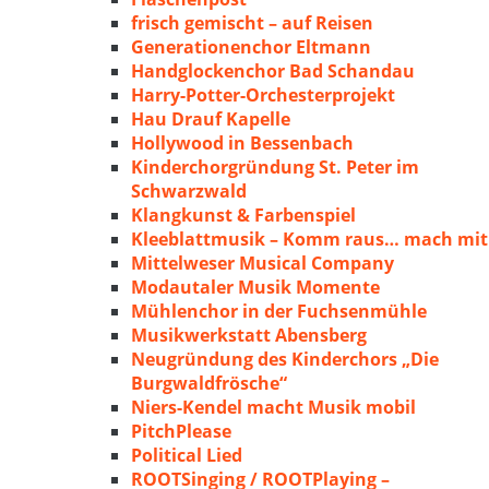
frisch gemischt – auf Reisen
Generationenchor Eltmann
Handglockenchor Bad Schandau
Harry-Potter-Orchesterprojekt
Hau Drauf Kapelle
Hollywood in Bessenbach
Kinderchorgründung St. Peter im
Schwarzwald
Klangkunst & Farbenspiel
Kleeblattmusik – Komm raus… mach mit
Mittelweser Musical Company
Modautaler Musik Momente
Mühlenchor in der Fuchsenmühle
Musikwerkstatt Abensberg
Neugründung des Kinderchors „Die
Burgwaldfrösche“
Niers-Kendel macht Musik mobil
PitchPlease
Political Lied
ROOTSinging / ROOTPlaying –