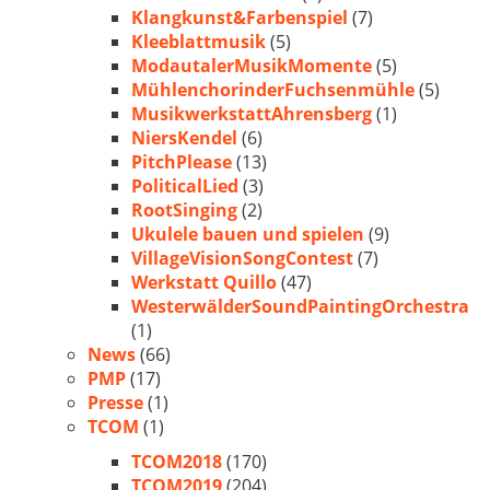
Klangkunst&Farbenspiel
(7)
Kleeblattmusik
(5)
ModautalerMusikMomente
(5)
MühlenchorinderFuchsenmühle
(5)
MusikwerkstattAhrensberg
(1)
NiersKendel
(6)
PitchPlease
(13)
PoliticalLied
(3)
RootSinging
(2)
Ukulele bauen und spielen
(9)
VillageVisionSongContest
(7)
Werkstatt Quillo
(47)
WesterwälderSoundPaintingOrchestra
(1)
News
(66)
PMP
(17)
Presse
(1)
TCOM
(1)
TCOM2018
(170)
TCOM2019
(204)