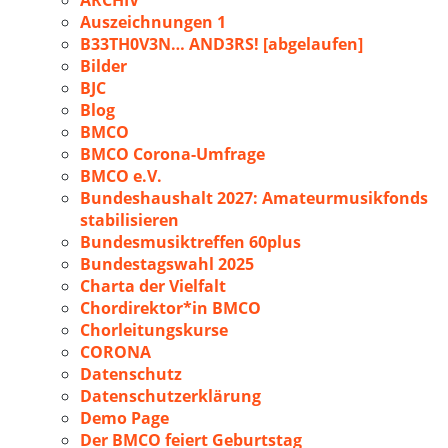
ARCHIV
Auszeichnungen 1
B33TH0V3N… AND3RS! [abgelaufen]
Bilder
BJC
Blog
BMCO
BMCO Corona-Umfrage
BMCO e.V.
Bundeshaushalt 2027: Amateurmusikfonds
stabilisieren
Bundesmusiktreffen 60plus
Bundestagswahl 2025
Charta der Vielfalt
Chordirektor*in BMCO
Chorleitungskurse
CORONA
Datenschutz
Datenschutzerklärung
Demo Page
Der BMCO feiert Geburtstag