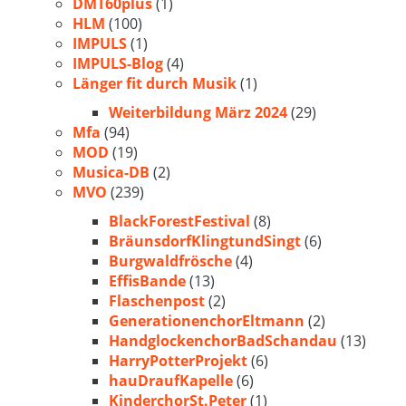
DMT60plus
(1)
HLM
(100)
IMPULS
(1)
IMPULS-Blog
(4)
Länger fit durch Musik
(1)
Weiterbildung März 2024
(29)
Mfa
(94)
MOD
(19)
Musica-DB
(2)
MVO
(239)
BlackForestFestival
(8)
BräunsdorfKlingtundSingt
(6)
Burgwaldfrösche
(4)
EffisBande
(13)
Flaschenpost
(2)
GenerationenchorEltmann
(2)
HandglockenchorBadSchandau
(13)
HarryPotterProjekt
(6)
hauDraufKapelle
(6)
KinderchorSt.Peter
(1)