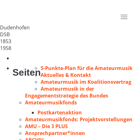
MGV „Cäcilienverein“ 1853
Deutschland
Toggle
67373
navigat
Dudenhofen
DSB
1853
1958
5-Punkte-Plan für die Amateurmusik
Seiten
Aktuelles & Kontakt
Amateurmusik im Koalitionsvertrag
Amateurmusik in der
Engagementstrategie des Bundes
Amateurmusikfonds
Postkartenaktion
Amateurmusikfonds: Projektvorstellungen
AMU – Die 3 PLUS
Ansprechpartner*innen