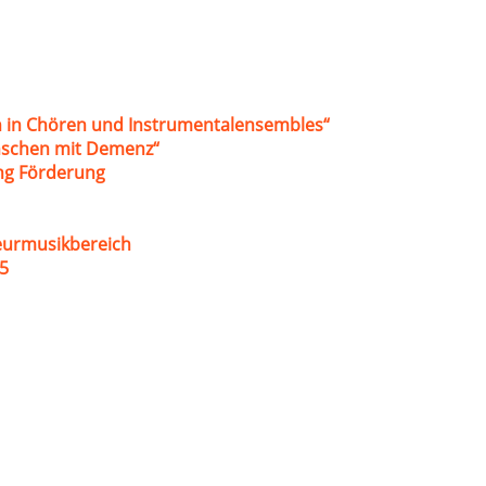
 in Chören und Instrumentalensembles“
nschen mit Demenz“
ung Förderung
eurmusikbereich
5