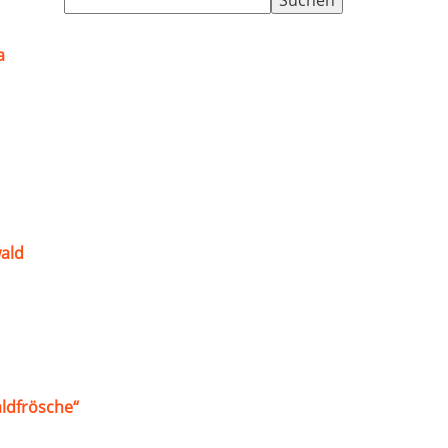
nach:
a
ald
ldfrösche“