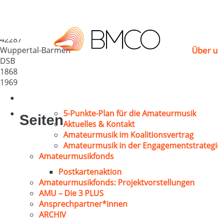
MGV „Cäcilia“ Wuppe
Deutschland
42287
Wuppertal-Barmen
Über u
DSB
1868
1969
5-Punkte-Plan für die Amateurmusik
Seiten
Aktuelles & Kontakt
Amateurmusik im Koalitionsvertrag
Amateurmusik in der Engagementstrategi
Amateurmusikfonds
Postkartenaktion
Amateurmusikfonds: Projektvorstellungen
AMU – Die 3 PLUS
Ansprechpartner*innen
ARCHIV