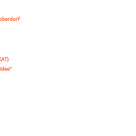
oberdorf
KAT)
idee“