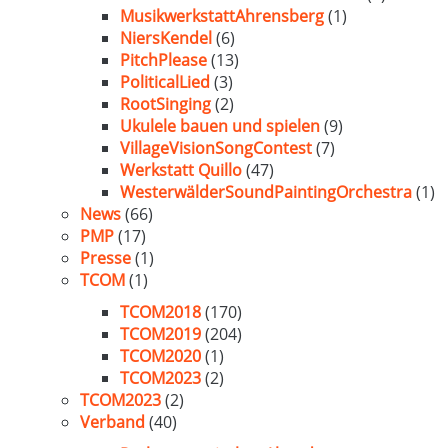
MusikwerkstattAhrensberg
(1)
NiersKendel
(6)
PitchPlease
(13)
PoliticalLied
(3)
RootSinging
(2)
Ukulele bauen und spielen
(9)
VillageVisionSongContest
(7)
Werkstatt Quillo
(47)
WesterwälderSoundPaintingOrchestra
(1)
News
(66)
PMP
(17)
Presse
(1)
TCOM
(1)
TCOM2018
(170)
TCOM2019
(204)
TCOM2020
(1)
TCOM2023
(2)
TCOM2023
(2)
Verband
(40)