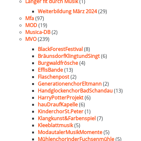
Länger fit durch Musik
(1)
Weiterbildung März 2024
(29)
Mfa
(97)
MOD
(19)
Musica-DB
(2)
MVO
(239)
BlackForestFestival
(8)
BräunsdorfKlingtundSingt
(6)
Burgwaldfrösche
(4)
EffisBande
(13)
Flaschenpost
(2)
GenerationenchorEltmann
(2)
HandglockenchorBadSchandau
(13)
HarryPotterProjekt
(6)
hauDraufKapelle
(6)
KinderchorSt.Peter
(1)
Klangkunst&Farbenspiel
(7)
Kleeblattmusik
(5)
ModautalerMusikMomente
(5)
MühlenchorinderFuchsenmühle
(5)