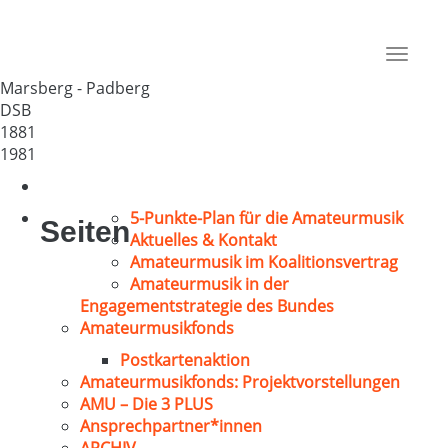
MGV „Cäcilia“ Padberg
Deutschland
Toggle
34431
navigat
Marsberg - Padberg
DSB
1881
1981
5-Punkte-Plan für die Amateurmusik
Seiten
Aktuelles & Kontakt
Amateurmusik im Koalitionsvertrag
Amateurmusik in der
Engagementstrategie des Bundes
Amateurmusikfonds
Postkartenaktion
Amateurmusikfonds: Projektvorstellungen
AMU – Die 3 PLUS
Ansprechpartner*innen