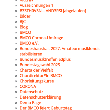
ARCHIV
Auszeichnungen 1
B33TH0V3N… AND3RS! [abgelaufen]
Bilder
BJC
Blog
BMCO
BMCO Corona-Umfrage
BMCO e.V.
Bundeshaushalt 2027: Amateurmusikfonds
stabilisieren
Bundesmusiktreffen 60plus
Bundestagswahl 2025
Charta der Vielfalt
Chordirektor*in BMCO
Chorleitungskurse
CORONA
Datenschutz
Datenschutzerklärung
Demo Page
Der BMCO feiert Geburtstag