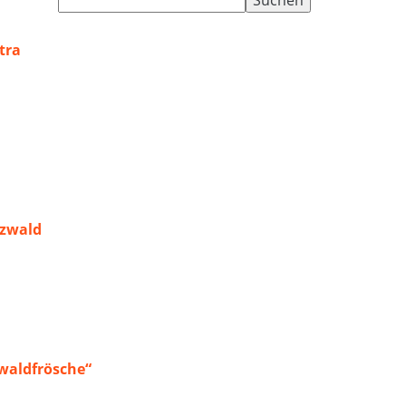
nach:
tra
rzwald
waldfrösche“