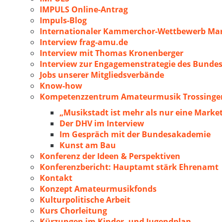
IMPULS Online-Antrag
Impuls-Blog
Internationaler Kammerchor-Wettbewerb Mar
Interview frag-amu.de
Interview mit Thomas Kronenberger
Interview zur Engagemenstrategie des Bunde
Jobs unserer Mitgliedsverbände
Know-how
Kompetenzzentrum Amateurmusik Trossingen
„Musikstadt ist mehr als nur eine Marke
Der DHV im Interview
Im Gespräch mit der Bundesakademie
Kunst am Bau
Konferenz der Ideen & Perspektiven
Konferenzbericht: Hauptamt stärk Ehrenamt
Kontakt
Konzept Amateurmusikfonds
Kulturpolitische Arbeit
Kurs Chorleitung
Kürzungen im Kinder- und Jugendplan