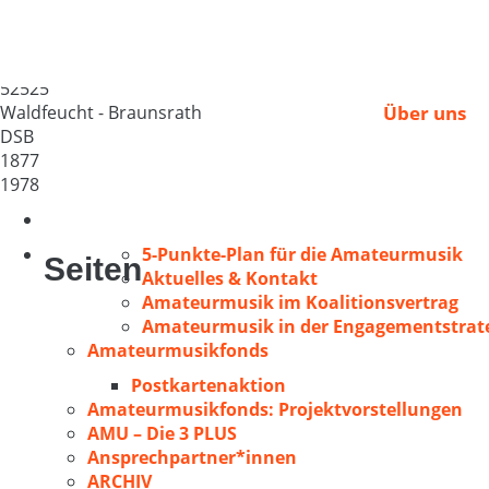
MGV „Cäcilia“ Braun
Deutschland
52525
Waldfeucht - Braunsrath
Über uns
DSB
1877
1978
5-Punkte-Plan für die Amateurmusik
Seiten
Aktuelles & Kontakt
Amateurmusik im Koalitionsvertrag
Amateurmusik in der Engagementstrate
Amateurmusikfonds
Postkartenaktion
Amateurmusikfonds: Projektvorstellungen
AMU – Die 3 PLUS
Ansprechpartner*innen
ARCHIV