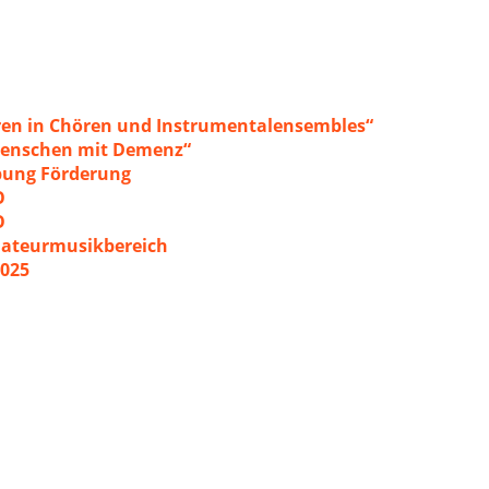
ren in Chören und Instrumentalensembles“
 Menschen mit Demenz“
ibung Förderung
O
O
mateurmusikbereich
2025