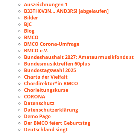
Auszeichnungen 1
B33TH0V3N… AND3RS! [abgelaufen]
Bilder
BJC
Blog
BMCO
BMCO Corona-Umfrage
BMCO e.V.
Bundeshaushalt 2027: Amateurmusikfonds sta
Bundesmusiktreffen 60plus
Bundestagswahl 2025
Charta der Vielfalt
Chordirektor*in BMCO
Chorleitungskurse
CORONA
Datenschutz
Datenschutzerklärung
Demo Page
Der BMCO feiert Geburtstag
Deutschland singt