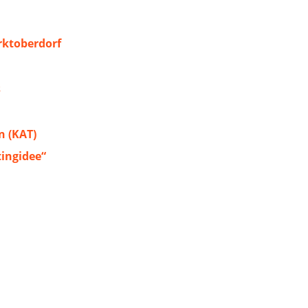
ktoberdorf
s
 (KAT)
tingidee“