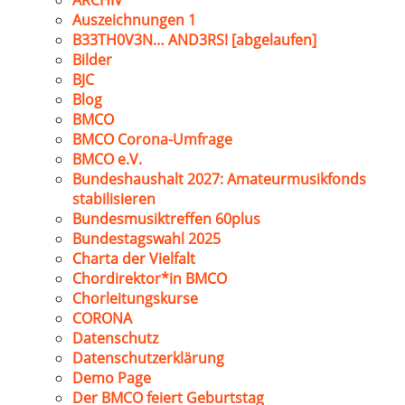
ARCHIV
Auszeichnungen 1
B33TH0V3N… AND3RS! [abgelaufen]
Bilder
BJC
Blog
BMCO
BMCO Corona-Umfrage
BMCO e.V.
Bundeshaushalt 2027: Amateurmusikfonds
stabilisieren
Bundesmusiktreffen 60plus
Bundestagswahl 2025
Charta der Vielfalt
Chordirektor*in BMCO
Chorleitungskurse
CORONA
Datenschutz
Datenschutzerklärung
Demo Page
Der BMCO feiert Geburtstag