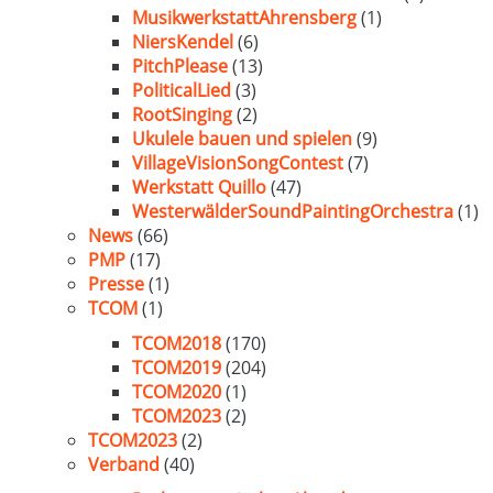
MusikwerkstattAhrensberg
(1)
NiersKendel
(6)
PitchPlease
(13)
PoliticalLied
(3)
RootSinging
(2)
Ukulele bauen und spielen
(9)
VillageVisionSongContest
(7)
Werkstatt Quillo
(47)
WesterwälderSoundPaintingOrchestra
(1)
News
(66)
PMP
(17)
Presse
(1)
TCOM
(1)
TCOM2018
(170)
TCOM2019
(204)
TCOM2020
(1)
TCOM2023
(2)
TCOM2023
(2)
Verband
(40)