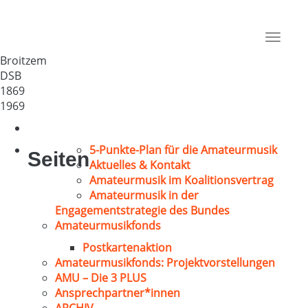
MGV Broitzem von 1869
Deutschland
Toggle
38122
navigat
Broitzem
DSB
1869
1969
5-Punkte-Plan für die Amateurmusik
Seiten
Aktuelles & Kontakt
Amateurmusik im Koalitionsvertrag
Amateurmusik in der
Engagementstrategie des Bundes
Amateurmusikfonds
Postkartenaktion
Amateurmusikfonds: Projektvorstellungen
AMU – Die 3 PLUS
Ansprechpartner*innen