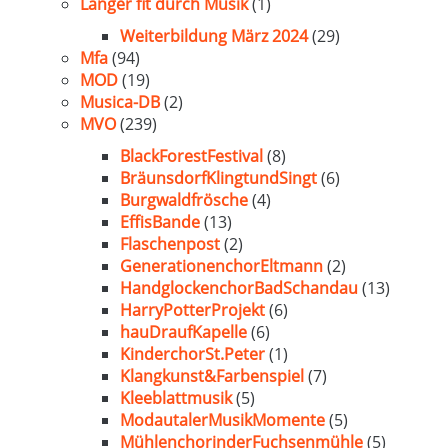
Länger fit durch Musik
(1)
Weiterbildung März 2024
(29)
Mfa
(94)
MOD
(19)
Musica-DB
(2)
MVO
(239)
BlackForestFestival
(8)
BräunsdorfKlingtundSingt
(6)
Burgwaldfrösche
(4)
EffisBande
(13)
Flaschenpost
(2)
GenerationenchorEltmann
(2)
HandglockenchorBadSchandau
(13)
HarryPotterProjekt
(6)
hauDraufKapelle
(6)
KinderchorSt.Peter
(1)
Klangkunst&Farbenspiel
(7)
Kleeblattmusik
(5)
ModautalerMusikMomente
(5)
MühlenchorinderFuchsenmühle
(5)