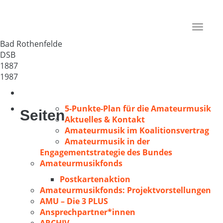
MGV Bad Rothenfelde
Deutschland
Toggle
49214
navigat
Bad Rothenfelde
DSB
1887
1987
5-Punkte-Plan für die Amateurmusik
Seiten
Aktuelles & Kontakt
Amateurmusik im Koalitionsvertrag
Amateurmusik in der
Engagementstrategie des Bundes
Amateurmusikfonds
Postkartenaktion
Amateurmusikfonds: Projektvorstellungen
AMU – Die 3 PLUS
Ansprechpartner*innen