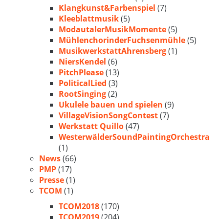
Klangkunst&Farbenspiel
(7)
Kleeblattmusik
(5)
ModautalerMusikMomente
(5)
MühlenchorinderFuchsenmühle
(5)
MusikwerkstattAhrensberg
(1)
NiersKendel
(6)
PitchPlease
(13)
PoliticalLied
(3)
RootSinging
(2)
Ukulele bauen und spielen
(9)
VillageVisionSongContest
(7)
Werkstatt Quillo
(47)
WesterwälderSoundPaintingOrchestra
(1)
News
(66)
PMP
(17)
Presse
(1)
TCOM
(1)
TCOM2018
(170)
TCOM2019
(204)