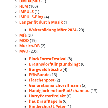
DMT60plus
(1)
HLM
(100)
IMPULS
(1)
IMPULS-Blog
(4)
Länger fit durch Musik
(1)
Weiterbildung März 2024
(29)
Mfa
(97)
MOD
(19)
Musica-DB
(2)
MVO
(239)
BlackForestFestival
(8)
BräunsdorfKlingtundSingt
(6)
Burgwaldfrösche
(4)
EffisBande
(13)
Flaschenpost
(2)
GenerationenchorEltmann
(2)
HandglockenchorBadSchandau
(13)
HarryPotterProjekt
(6)
hauDraufKapelle
(6)
KinderchorSt.Peter
(1)