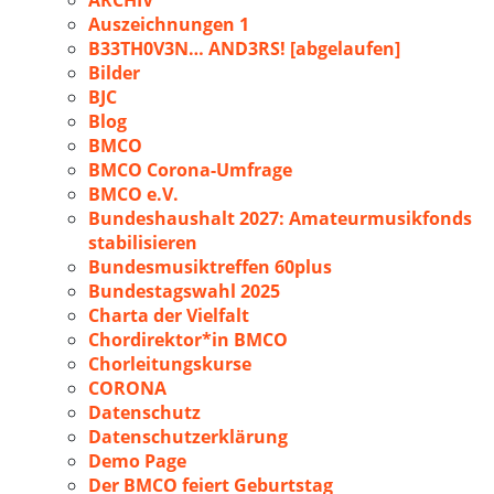
ARCHIV
Auszeichnungen 1
B33TH0V3N… AND3RS! [abgelaufen]
Bilder
BJC
Blog
BMCO
BMCO Corona-Umfrage
BMCO e.V.
Bundeshaushalt 2027: Amateurmusikfonds
stabilisieren
Bundesmusiktreffen 60plus
Bundestagswahl 2025
Charta der Vielfalt
Chordirektor*in BMCO
Chorleitungskurse
CORONA
Datenschutz
Datenschutzerklärung
Demo Page
Der BMCO feiert Geburtstag