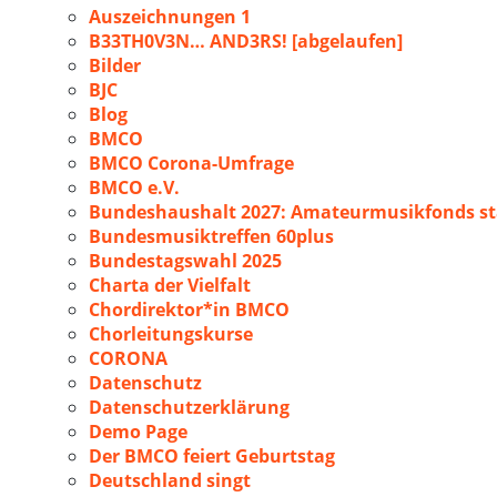
Auszeichnungen 1
B33TH0V3N… AND3RS! [abgelaufen]
Bilder
BJC
Blog
BMCO
BMCO Corona-Umfrage
BMCO e.V.
Bundeshaushalt 2027: Amateurmusikfonds sta
Bundesmusiktreffen 60plus
Bundestagswahl 2025
Charta der Vielfalt
Chordirektor*in BMCO
Chorleitungskurse
CORONA
Datenschutz
Datenschutzerklärung
Demo Page
Der BMCO feiert Geburtstag
Deutschland singt