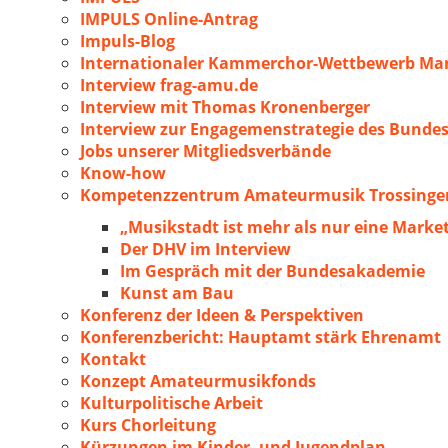
IMPULS Online-Antrag
Impuls-Blog
Internationaler Kammerchor-Wettbewerb Mar
Interview frag-amu.de
Interview mit Thomas Kronenberger
Interview zur Engagemenstrategie des Bunde
Jobs unserer Mitgliedsverbände
Know-how
Kompetenzzentrum Amateurmusik Trossingen
„Musikstadt ist mehr als nur eine Marke
Der DHV im Interview
Im Gespräch mit der Bundesakademie
Kunst am Bau
Konferenz der Ideen & Perspektiven
Konferenzbericht: Hauptamt stärk Ehrenamt
Kontakt
Konzept Amateurmusikfonds
Kulturpolitische Arbeit
Kurs Chorleitung
Kürzungen im Kinder- und Jugendplan