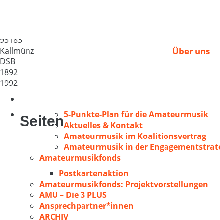
MGV 1892 Kallmünz
Deutschland
93183
Kallmünz
Über uns
DSB
1892
1992
5-Punkte-Plan für die Amateurmusik
Seiten
Aktuelles & Kontakt
Amateurmusik im Koalitionsvertrag
Amateurmusik in der Engagementstrate
Amateurmusikfonds
Postkartenaktion
Amateurmusikfonds: Projektvorstellungen
AMU – Die 3 PLUS
Ansprechpartner*innen
ARCHIV