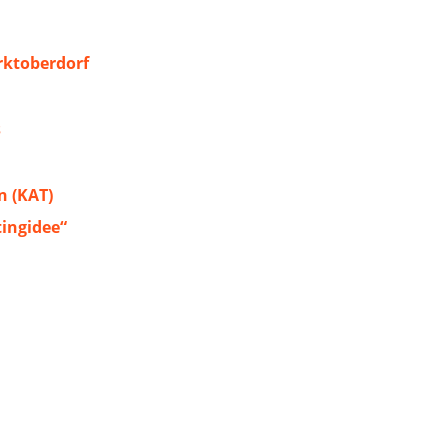
ktoberdorf
s
 (KAT)
tingidee“