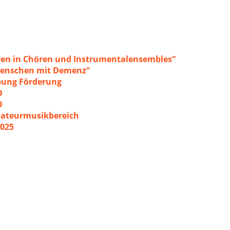
ren in Chören und Instrumentalensembles“
 Menschen mit Demenz“
ibung Förderung
O
O
mateurmusikbereich
2025