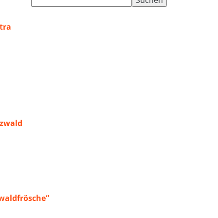
nach:
tra
rzwald
waldfrösche“