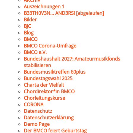
ARCHIV
Auszeichnungen 1
B33TH0V3N… AND3RS! [abgelaufen]
Bilder
BJC
Blog
BMCO
BMCO Corona-Umfrage
BMCO e.V.
Bundeshaushalt 2027: Amateurmusikfonds
stabilisieren
Bundesmusiktreffen 60plus
Bundestagswahl 2025
Charta der Vielfalt
Chordirektor*in BMCO
Chorleitungskurse
CORONA
Datenschutz
Datenschutzerklärung
Demo Page
Der BMCO feiert Geburtstag