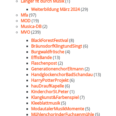
Länger fit durch Musik
(1)
Weiterbildung März 2024
(29)
Mfa
(97)
MOD
(19)
Musica-DB
(2)
MVO
(239)
BlackForestFestival
(8)
BräunsdorfKlingtundSingt
(6)
Burgwaldfrösche
(4)
EffisBande
(13)
Flaschenpost
(2)
GenerationenchorEltmann
(2)
HandglockenchorBadSchandau
(13)
HarryPotterProjekt
(6)
hauDraufKapelle
(6)
KinderchorSt.Peter
(1)
Klangkunst&Farbenspiel
(7)
Kleeblattmusik
(5)
ModautalerMusikMomente
(5)
MühlenchorinderFuchsenmühle
(5)