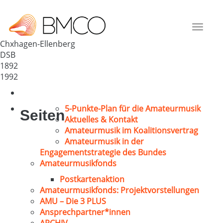
MGV 1892 Ellenberg
Deutschland
Toggle
34302
navigat
Chxhagen-Ellenberg
DSB
1892
1992
5-Punkte-Plan für die Amateurmusik
Seiten
Aktuelles & Kontakt
Amateurmusik im Koalitionsvertrag
Amateurmusik in der
Engagementstrategie des Bundes
Amateurmusikfonds
Postkartenaktion
Amateurmusikfonds: Projektvorstellungen
AMU – Die 3 PLUS
Ansprechpartner*innen