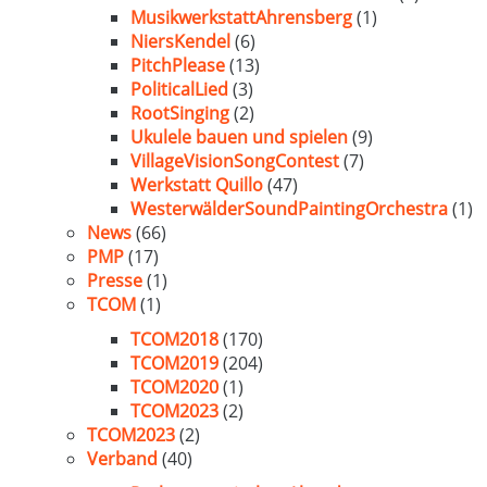
MusikwerkstattAhrensberg
(1)
NiersKendel
(6)
PitchPlease
(13)
PoliticalLied
(3)
RootSinging
(2)
Ukulele bauen und spielen
(9)
VillageVisionSongContest
(7)
Werkstatt Quillo
(47)
WesterwälderSoundPaintingOrchestra
(1)
News
(66)
PMP
(17)
Presse
(1)
TCOM
(1)
TCOM2018
(170)
TCOM2019
(204)
TCOM2020
(1)
TCOM2023
(2)
TCOM2023
(2)
Verband
(40)