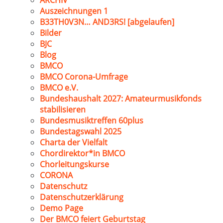
ARCHIV
Auszeichnungen 1
B33TH0V3N… AND3RS! [abgelaufen]
Bilder
BJC
Blog
BMCO
BMCO Corona-Umfrage
BMCO e.V.
Bundeshaushalt 2027: Amateurmusikfonds
stabilisieren
Bundesmusiktreffen 60plus
Bundestagswahl 2025
Charta der Vielfalt
Chordirektor*in BMCO
Chorleitungskurse
CORONA
Datenschutz
Datenschutzerklärung
Demo Page
Der BMCO feiert Geburtstag