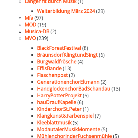
Länger fit durch Musik
(1)
Weiterbildung März 2024
(29)
Mfa
(97)
MOD
(19)
Musica-DB
(2)
MVO
(239)
BlackForestFestival
(8)
BräunsdorfKlingtundSingt
(6)
Burgwaldfrösche
(4)
EffisBande
(13)
Flaschenpost
(2)
GenerationenchorEltmann
(2)
HandglockenchorBadSchandau
(13)
HarryPotterProjekt
(6)
hauDraufKapelle
(6)
KinderchorSt.Peter
(1)
Klangkunst&Farbenspiel
(7)
Kleeblattmusik
(5)
ModautalerMusikMomente
(5)
MühlenchorinderFuchsenmühle
(5)