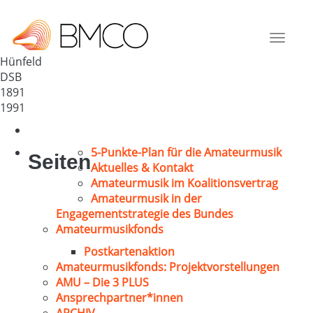
MGV 1891 e.V. Hünfeld
Deutschland
Toggle
36088
navigat
Hünfeld
DSB
1891
1991
5-Punkte-Plan für die Amateurmusik
Seiten
Aktuelles & Kontakt
Amateurmusik im Koalitionsvertrag
Amateurmusik in der
Engagementstrategie des Bundes
Amateurmusikfonds
Postkartenaktion
Amateurmusikfonds: Projektvorstellungen
AMU – Die 3 PLUS
Ansprechpartner*innen