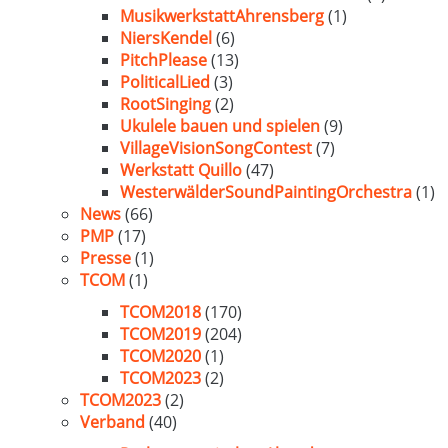
MusikwerkstattAhrensberg
(1)
NiersKendel
(6)
PitchPlease
(13)
PoliticalLied
(3)
RootSinging
(2)
Ukulele bauen und spielen
(9)
VillageVisionSongContest
(7)
Werkstatt Quillo
(47)
WesterwälderSoundPaintingOrchestra
(1)
News
(66)
PMP
(17)
Presse
(1)
TCOM
(1)
TCOM2018
(170)
TCOM2019
(204)
TCOM2020
(1)
TCOM2023
(2)
TCOM2023
(2)
Verband
(40)