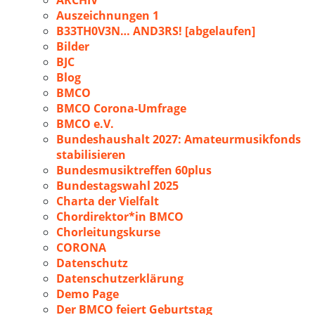
ARCHIV
Auszeichnungen 1
B33TH0V3N… AND3RS! [abgelaufen]
Bilder
BJC
Blog
BMCO
BMCO Corona-Umfrage
BMCO e.V.
Bundeshaushalt 2027: Amateurmusikfonds
stabilisieren
Bundesmusiktreffen 60plus
Bundestagswahl 2025
Charta der Vielfalt
Chordirektor*in BMCO
Chorleitungskurse
CORONA
Datenschutz
Datenschutzerklärung
Demo Page
Der BMCO feiert Geburtstag