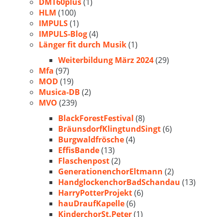
DMT60plus
(1)
HLM
(100)
IMPULS
(1)
IMPULS-Blog
(4)
Länger fit durch Musik
(1)
Weiterbildung März 2024
(29)
Mfa
(97)
MOD
(19)
Musica-DB
(2)
MVO
(239)
BlackForestFestival
(8)
BräunsdorfKlingtundSingt
(6)
Burgwaldfrösche
(4)
EffisBande
(13)
Flaschenpost
(2)
GenerationenchorEltmann
(2)
HandglockenchorBadSchandau
(13)
HarryPotterProjekt
(6)
hauDraufKapelle
(6)
KinderchorSt.Peter
(1)