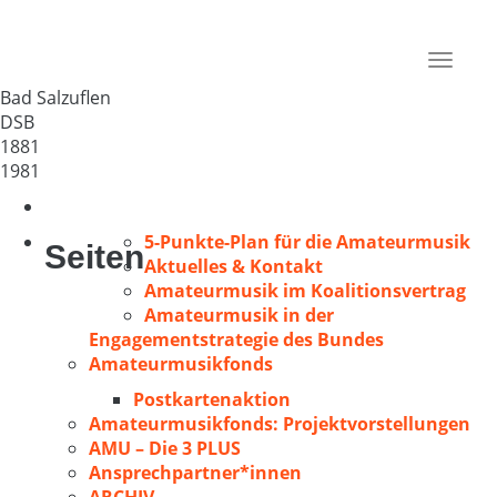
MGV „1881“ Wüsten
Deutschland
Toggle
32108
navigat
Bad Salzuflen
DSB
1881
1981
5-Punkte-Plan für die Amateurmusik
Seiten
Aktuelles & Kontakt
Amateurmusik im Koalitionsvertrag
Amateurmusik in der
Engagementstrategie des Bundes
Amateurmusikfonds
Postkartenaktion
Amateurmusikfonds: Projektvorstellungen
AMU – Die 3 PLUS
Ansprechpartner*innen