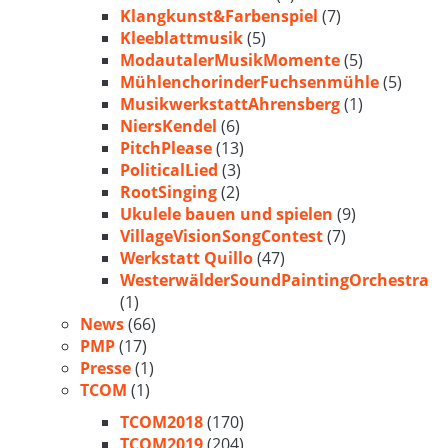
Klangkunst&Farbenspiel
(7)
Kleeblattmusik
(5)
ModautalerMusikMomente
(5)
MühlenchorinderFuchsenmühle
(5)
MusikwerkstattAhrensberg
(1)
NiersKendel
(6)
PitchPlease
(13)
PoliticalLied
(3)
RootSinging
(2)
Ukulele bauen und spielen
(9)
VillageVisionSongContest
(7)
Werkstatt Quillo
(47)
WesterwälderSoundPaintingOrchestra
(1)
News
(66)
PMP
(17)
Presse
(1)
TCOM
(1)
TCOM2018
(170)
TCOM2019
(204)