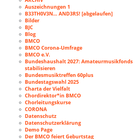
ARCHIV
Auszeichnungen 1
B33TH0V3N… AND3RS! [abgelaufen]
Bilder
BJC
Blog
BMCO
BMCO Corona-Umfrage
BMCO e.V.
Bundeshaushalt 2027: Amateurmusikfonds
stabilisieren
Bundesmusiktreffen 60plus
Bundestagswahl 2025
Charta der Vielfalt
Chordirektor*in BMCO
Chorleitungskurse
CORONA
Datenschutz
Datenschutzerklärung
Demo Page
Der BMCO feiert Geburtstag