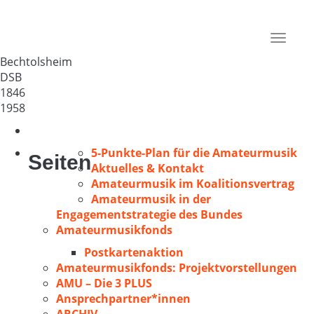
MGV 1846 Bechtolsheim
Deutschland
Toggle
55234
navigat
Bechtolsheim
DSB
1846
1958
5-Punkte-Plan für die Amateurmusik
Seiten
Aktuelles & Kontakt
Amateurmusik im Koalitionsvertrag
Amateurmusik in der
Engagementstrategie des Bundes
Amateurmusikfonds
Postkartenaktion
Amateurmusikfonds: Projektvorstellungen
AMU – Die 3 PLUS
Ansprechpartner*innen