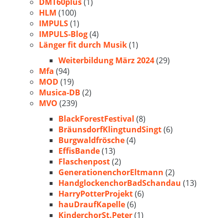
DMT60plus
(1)
HLM
(100)
IMPULS
(1)
IMPULS-Blog
(4)
Länger fit durch Musik
(1)
Weiterbildung März 2024
(29)
Mfa
(94)
MOD
(19)
Musica-DB
(2)
MVO
(239)
BlackForestFestival
(8)
BräunsdorfKlingtundSingt
(6)
Burgwaldfrösche
(4)
EffisBande
(13)
Flaschenpost
(2)
GenerationenchorEltmann
(2)
HandglockenchorBadSchandau
(13)
HarryPotterProjekt
(6)
hauDraufKapelle
(6)
KinderchorSt.Peter
(1)