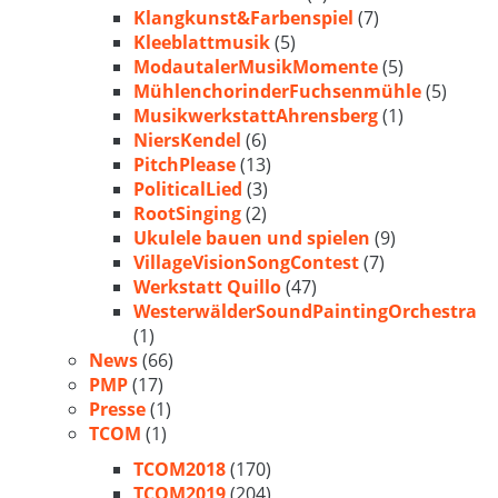
Klangkunst&Farbenspiel
(7)
Kleeblattmusik
(5)
ModautalerMusikMomente
(5)
MühlenchorinderFuchsenmühle
(5)
MusikwerkstattAhrensberg
(1)
NiersKendel
(6)
PitchPlease
(13)
PoliticalLied
(3)
RootSinging
(2)
Ukulele bauen und spielen
(9)
VillageVisionSongContest
(7)
Werkstatt Quillo
(47)
WesterwälderSoundPaintingOrchestra
(1)
News
(66)
PMP
(17)
Presse
(1)
TCOM
(1)
TCOM2018
(170)
TCOM2019
(204)